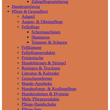
Zahnpflegespielzeug
Hundespielzeug
Pflege & Gesundheit
Adaptil
Augen- & Ohrenpflege
Fellpflege
Schermaschinen
Shampoos
Trimmer & Scheren
Fellkämme
Fellpflegeprodukte
Frisiertische
Hundebürsten & Striegel
Reinigen & Trocknen
Literatur & Kalender
Geruchsentferner
Hunde-Apotheke
Hundepfoten- & Krallenpflege
Hundetoiletten & Hygiene
Mehr Pflegeprodukte
Pflege-Handschuhe
Pflege-Sets