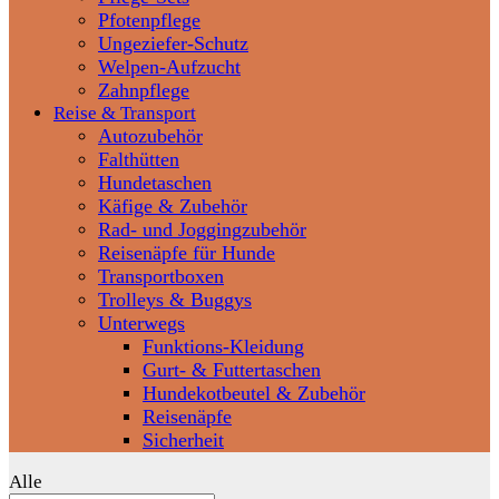
Pfotenpflege
Ungeziefer-Schutz
Welpen-Aufzucht
Zahnpflege
Reise & Transport
Autozubehör
Falthütten
Hundetaschen
Käfige & Zubehör
Rad- und Joggingzubehör
Reisenäpfe für Hunde
Transportboxen
Trolleys & Buggys
Unterwegs
Funktions-Kleidung
Gurt- & Futtertaschen
Hundekotbeutel & Zubehör
Reisenäpfe
Sicherheit
Alle