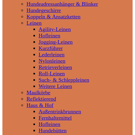
Hundeadressanhänger & Blinker
Hundegeschirre
Koppeln & Ansatzketten
Leinen
Agility-Leinen
Hofleinen
Jogging-Leinen
Kurzführer
Lederleinen
Nylonleinen
Retrieverleinen
Roll-Leinen
Such- & Schleppleinen
Weitere Leinen
Maulkörbe
Reflektierend
Haus & Hof
Außentrinkbrunnen
Fernhaltemittel
Hofleinen
Hundehütten