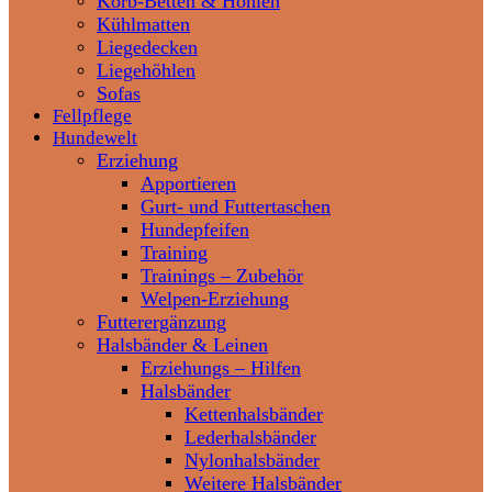
Korb-Betten & Höhlen
Kühlmatten
Liegedecken
Liegehöhlen
Sofas
Fellpflege
Hundewelt
Erziehung
Apportieren
Gurt- und Futtertaschen
Hundepfeifen
Training
Trainings – Zubehör
Welpen-Erziehung
Futterergänzung
Halsbänder & Leinen
Erziehungs – Hilfen
Halsbänder
Kettenhalsbänder
Lederhalsbänder
Nylonhalsbänder
Weitere Halsbänder