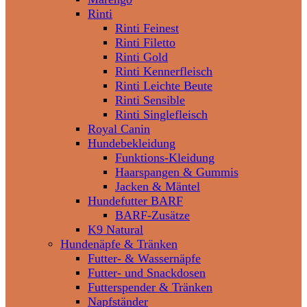
Rinti
Rinti Feinest
Rinti Filetto
Rinti Gold
Rinti Kennerfleisch
Rinti Leichte Beute
Rinti Sensible
Rinti Singlefleisch
Royal Canin
Hundebekleidung
Funktions-Kleidung
Haarspangen & Gummis
Jacken & Mäntel
Hundefutter BARF
BARF-Zusätze
K9 Natural
Hundenäpfe & Tränken
Futter- & Wassernäpfe
Futter- und Snackdosen
Futterspender & Tränken
Napfständer