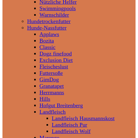
Nützliche Helfer
Swimmingpools
Warnschilder
Hundetrockenfutter
Hunde-Nassfutter
Applaws
Bozita
Classic
Dogz finefood
Exclusion Diet
Fleischeslust
Futtersoße
GimDog
Granatapet
Herrmanns
Hills
Hofgut Breitenberg
Landfleisch
Landfleisch Hausmannskost
Landfleisch Pur
Landfleisch Wolf
Marengo