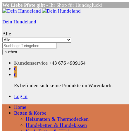
Wo Liebe Pfote gibt
- Ihr Shop für Hundeglück!
Dein Hundeland
Alle
suchen
Kundenservice
+43 676 4909164
0
0
Es befinden sich keine Produkte im Warenkorb.
Log in
Home
Betten & Körbe
Heizmatten & Thermodecken
Hundebetten & Hundekissen