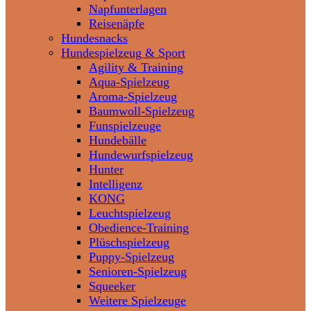
Napfunterlagen
Reisenäpfe
Hundesnacks
Hundespielzeug & Sport
Agility & Training
Aqua-Spielzeug
Aroma-Spielzeug
Baumwoll-Spielzeug
Funspielzeuge
Hundebälle
Hundewurfspielzeug
Hunter
Intelligenz
KONG
Leuchtspielzeug
Obedience-Training
Plüschspielzeug
Puppy-Spielzeug
Senioren-Spielzeug
Squeeker
Weitere Spielzeuge