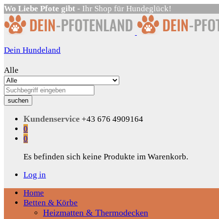
Wo Liebe Pfote gibt
- Ihr Shop für Hundeglück!
Dein Hundeland
Alle
suchen
Kundenservice
+43 676 4909164
0
0
Es befinden sich keine Produkte im Warenkorb.
Log in
Home
Betten & Körbe
Heizmatten & Thermodecken