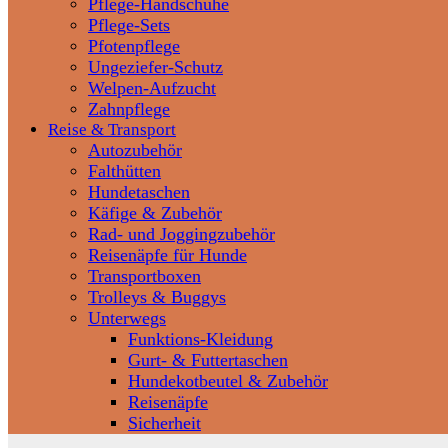
Pflege-Handschuhe
Pflege-Sets
Pfotenpflege
Ungeziefer-Schutz
Welpen-Aufzucht
Zahnpflege
Reise & Transport
Autozubehör
Falthütten
Hundetaschen
Käfige & Zubehör
Rad- und Joggingzubehör
Reisenäpfe für Hunde
Transportboxen
Trolleys & Buggys
Unterwegs
Funktions-Kleidung
Gurt- & Futtertaschen
Hundekotbeutel & Zubehör
Reisenäpfe
Sicherheit