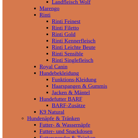
Landfleisch Wolf
Marengo
Rinti
Rinti Feinest
Rinti Filetto
Rinti Gold
Rinti Kennerfleisch
Rinti Leichte Beute
Rinti Sensible
Rinti Singlefleisch
Royal Canin
Hundebekleidung
Funktions-Kleidung
Haarspangen & Gummis
Jacken & Mäntel
Hundefutter BARF
BARF-Zusätze
K9 Natural
Hundenäpfe & Tränken
Futter- & Wassernäpfe
Futter- und Snackdosen
Futterspender & Tränken