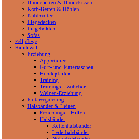
Hundebetten & Hundekissen
Korb-Betten & Höhlen
Kühlmatten
Liegedecken
Liegehöhlen
Sofas
Fellpflege
Hundewelt
Erziehung
Apportieren
Gurt- und Futtertaschen
Hundepfeifen
Training
Trainings – Zubehör
Welpen-Erziehung
Futterergänzung
Halsbänder & Leinen
Erziehungs – Hilfen
Halsbänder
Kettenhalsbänder
Lederhalsbänder
Nylonhalsbänder