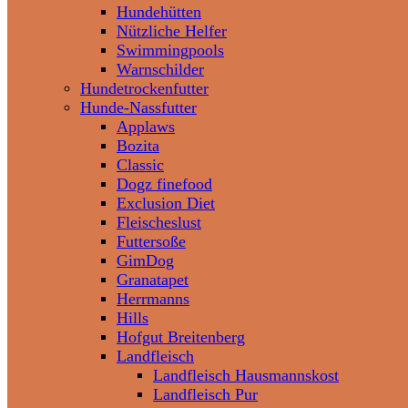
Hundehütten
Nützliche Helfer
Swimmingpools
Warnschilder
Hundetrockenfutter
Hunde-Nassfutter
Applaws
Bozita
Classic
Dogz finefood
Exclusion Diet
Fleischeslust
Futtersoße
GimDog
Granatapet
Herrmanns
Hills
Hofgut Breitenberg
Landfleisch
Landfleisch Hausmannskost
Landfleisch Pur