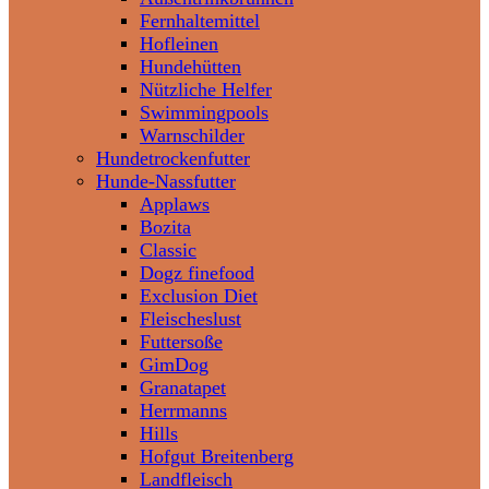
Fernhaltemittel
Hofleinen
Hundehütten
Nützliche Helfer
Swimmingpools
Warnschilder
Hundetrockenfutter
Hunde-Nassfutter
Applaws
Bozita
Classic
Dogz finefood
Exclusion Diet
Fleischeslust
Futtersoße
GimDog
Granatapet
Herrmanns
Hills
Hofgut Breitenberg
Landfleisch