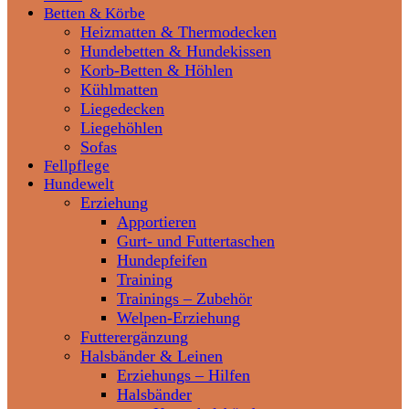
Betten & Körbe
Heizmatten & Thermodecken
Hundebetten & Hundekissen
Korb-Betten & Höhlen
Kühlmatten
Liegedecken
Liegehöhlen
Sofas
Fellpflege
Hundewelt
Erziehung
Apportieren
Gurt- und Futtertaschen
Hundepfeifen
Training
Trainings – Zubehör
Welpen-Erziehung
Futterergänzung
Halsbänder & Leinen
Erziehungs – Hilfen
Halsbänder