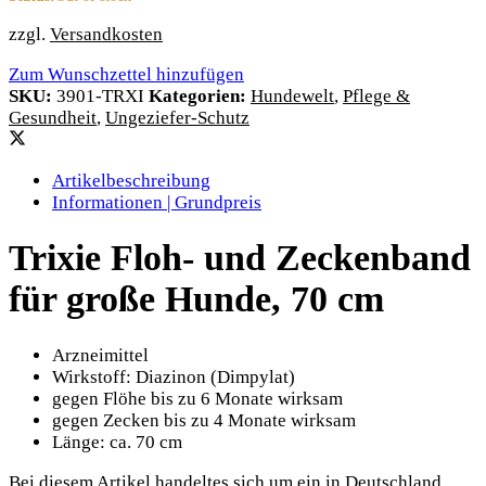
zzgl.
Versandkosten
Zum Wunschzettel hinzufügen
SKU:
3901-TRXI
Kategorien:
Hundewelt
,
Pflege &
Gesundheit
,
Ungeziefer-Schutz
Artikelbeschreibung
Informationen | Grundpreis
Trixie Floh- und Zeckenband
für große Hunde, 70 cm
Arzneimittel
Wirkstoff: Diazinon (Dimpylat)
gegen Flöhe bis zu 6 Monate wirksam
gegen Zecken bis zu 4 Monate wirksam
Länge: ca. 70 cm
Bei diesem Artikel handeltes sich um ein in Deutschland