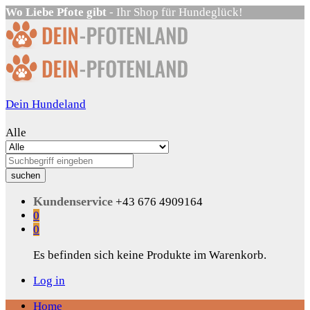
Wo Liebe Pfote gibt
- Ihr Shop für Hundeglück!
Dein Hundeland
Alle
suchen
Kundenservice
+43 676 4909164
0
0
Es befinden sich keine Produkte im Warenkorb.
Log in
Home