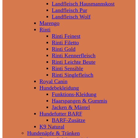
Landfleisch Hausmannskost
Landfleisch Pur
Landfleisch Wolf
Marengo
Rinti
Rinti Feinest
Rinti Filetto
Rinti Gold
Rinti Kennerfleisch
Rinti Leichte Beute
Rinti Sensible
Rinti Singlefleisch
Royal Canin
Hundebekleidung
Funktions-Kleidung
Haarspangen & Gummis
Jacken & Mäntel
Hundefutter BARF
BARF-Zusätze
K9 Natural
Hundenäpfe & Tränken