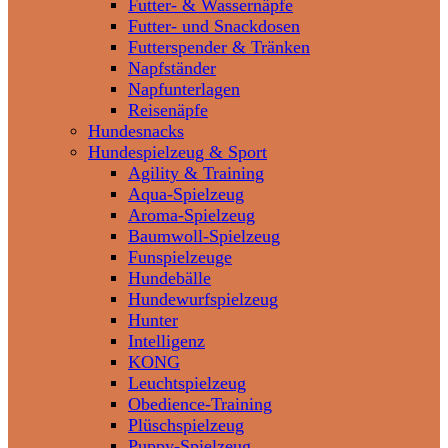
Futter- & Wassernäpfe
Futter- und Snackdosen
Futterspender & Tränken
Napfständer
Napfunterlagen
Reisenäpfe
Hundesnacks
Hundespielzeug & Sport
Agility & Training
Aqua-Spielzeug
Aroma-Spielzeug
Baumwoll-Spielzeug
Funspielzeuge
Hundebälle
Hundewurfspielzeug
Hunter
Intelligenz
KONG
Leuchtspielzeug
Obedience-Training
Plüschspielzeug
Puppy-Spielzeug