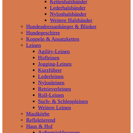
Kettenhalsbänder
Lederhalsbänder
Nylonhalsbänder
Weitere Halsbänder
Hundeadressanhänger & Blinker
Hundegeschirre
Koppeln & Ansatzketten
Leinen
Agility-Leinen
Hofleinen
Jogging-Leinen
Kurzführer
Lederleinen
Nylonleinen
Retrieverleinen
Roll-Leinen
Such- & Schleppleinen
Weitere Leinen
Maulkörbe
Reflektierend
Haus & Hof
Außentrinkbrunnen