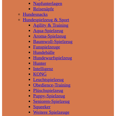
Napfunterlagen
Reisenäpfe
Hundesnacks
Hundespielzeug & Sport
Agility & Training
Aqua-Spielzeug
Aroma-Spielzeug
Baumwoll-Spielzeug
Funspielzeuge
Hundebälle
Hundewurfspielzeug
Hunter
Intelligenz
KONG
Leuchtspielzeug
Obedience-Training
Plüschspielzeug
Puppy-Spielzeug
Senioren-Spielzeug
Squeeker
Weitere Spielzeuge