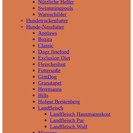
Nützliche Helfer
Swimmingpools
Warnschilder
Hundetrockenfutter
Hunde-Nassfutter
Applaws
Bozita
Classic
Dogz finefood
Exclusion Diet
Fleischeslust
Futtersoße
GimDog
Granatapet
Herrmanns
Hills
Hofgut Breitenberg
Landfleisch
Landfleisch Hausmannskost
Landfleisch Pur
Landfleisch Wolf
Marengo