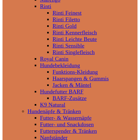
Rinti
Rinti Feinest
Rinti Filetto
Rinti Gold
Rinti Kennerfleisch
Rinti Leichte Beute
Rinti Sensible
Rinti Singlefleisch
Royal Canin
Hundebekleidung
Funktions-Kleidung
Haarspangen & Gummis
Jacken & Mäntel
Hundefutter BARF
BARF-Zusätze
K9 Natural
Hundenäpfe & Tränken
Futter- & Wassernäpfe
Futter- und Snackdosen
Futterspender & Tränken
Napfständer