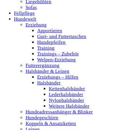
Liegehöhlen
Sofas
Fellpflege
Hundewelt
Erziehung
Apportieren
Gurt- und Futtertaschen
Hundepfeifen
Training
Trainings – Zubehör
Welpen-Erziehung
Futterergänzung
Halsbänder & Leinen
Erziehungs – Hilfen
Halsbänder
Kettenhalsbänder
Lederhalsbänder
Nylonhalsbänder
Weitere Halsbänder
Hundeadressanhänger & Blinker
Hundegeschirre
Koppeln & Ansatzketten
Leinen