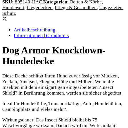
SKU:
805140-HAC
Kategorien:
Betten & Körbe
,
Hundewelt
,
Liegedecken
,
Pflege & Gesundheit
,
Ungeziefer-
Schutz
Artikelbeschreibung
Informationen | Grundpreis
Dog Armor Knockdown-
Hundedecke
Diese Decke schützt Ihren Hund zuverlässig vor Mücken,
Zecken, Ameisen, Fliegen, Flöhe und Milben. Wenn die
Insekten mit dem einzigartigen eingearbeiteten ?Insect
Shield? in Berührung kommen, werden sie sicher abgetötet.
Ideal für Hundekörbe, Transportkäfige, Auto, Hundehütten,
Campingplatz und vieles mehr?.
Wirkungsdauer: Das Insect Shield bleibt bis 75
Waschvorgänge wirksam. Danach wird die Wirksamkeit