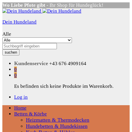
Wo Liebe Pfote gibt
- Ihr Shop für Hundeglück!
Dein Hundeland
Alle
suchen
Kundenservice
+43 676 4909164
0
0
Es befinden sich keine Produkte im Warenkorb.
Log in
Home
Betten & Körbe
Heizmatten & Thermodecken
Hundebetten & Hundekissen