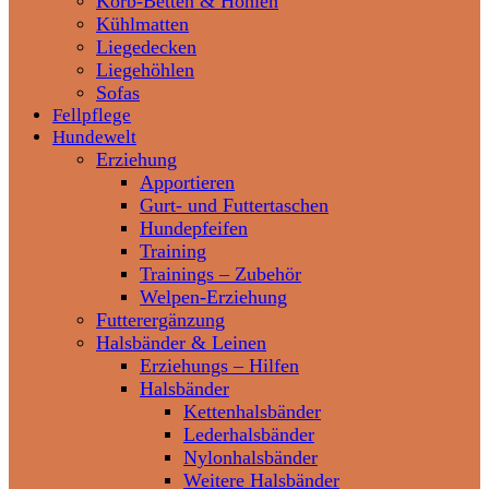
Korb-Betten & Höhlen
Kühlmatten
Liegedecken
Liegehöhlen
Sofas
Fellpflege
Hundewelt
Erziehung
Apportieren
Gurt- und Futtertaschen
Hundepfeifen
Training
Trainings – Zubehör
Welpen-Erziehung
Futterergänzung
Halsbänder & Leinen
Erziehungs – Hilfen
Halsbänder
Kettenhalsbänder
Lederhalsbänder
Nylonhalsbänder
Weitere Halsbänder