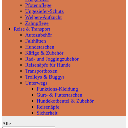
Pfotenpflege
Ungeziefer-Schutz
Welpen-Aufzucht
Zahnpflege
Reise & Transport
Autozubehör
Falthütten
Hundetaschen
Käfige & Zubehör
Rad- und Joggingzubehör
Reisenäpfe für Hunde
Transportboxen
Trolleys & Buggys
Unterwegs
Funktions-Kleidung
Gurt- & Futtertaschen
Hundekotbeutel & Zubehör
Reisenäpfe
Sicherheit
Alle