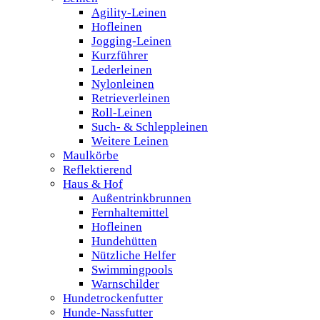
Agility-Leinen
Hofleinen
Jogging-Leinen
Kurzführer
Lederleinen
Nylonleinen
Retrieverleinen
Roll-Leinen
Such- & Schleppleinen
Weitere Leinen
Maulkörbe
Reflektierend
Haus & Hof
Außentrinkbrunnen
Fernhaltemittel
Hofleinen
Hundehütten
Nützliche Helfer
Swimmingpools
Warnschilder
Hundetrockenfutter
Hunde-Nassfutter