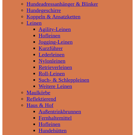
Hundeadressanhänger & Blinker
Hundegeschirre
Koppeln & Ansatzketten
Leinen
Agility-Leinen
Hofleinen
Jogging-Leinen
Kurzführer
Lederleinen
Nylonleinen
Retrieverleinen
Roll-Leinen
Such- & Schleppleinen
Weitere Leinen
Maulkörbe
Reflektierend
Haus & Hof
Außentrinkbrunnen
Fernhaltemittel
Hofleinen
Hundehütten