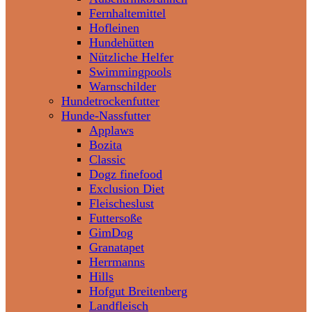
Fernhaltemittel
Hofleinen
Hundehütten
Nützliche Helfer
Swimmingpools
Warnschilder
Hundetrockenfutter
Hunde-Nassfutter
Applaws
Bozita
Classic
Dogz finefood
Exclusion Diet
Fleischeslust
Futtersoße
GimDog
Granatapet
Herrmanns
Hills
Hofgut Breitenberg
Landfleisch