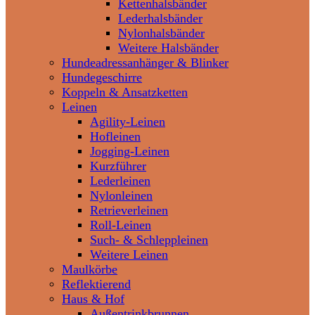
Kettenhalsbänder
Lederhalsbänder
Nylonhalsbänder
Weitere Halsbänder
Hundeadressanhänger & Blinker
Hundegeschirre
Koppeln & Ansatzketten
Leinen
Agility-Leinen
Hofleinen
Jogging-Leinen
Kurzführer
Lederleinen
Nylonleinen
Retrieverleinen
Roll-Leinen
Such- & Schleppleinen
Weitere Leinen
Maulkörbe
Reflektierend
Haus & Hof
Außentrinkbrunnen