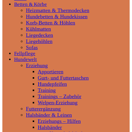
Betten & Körbe
Heizmatten & Thermodecken
Hundebetten & Hundekissen
Korb-Betten & Höhlen
Kühlmatten
Liegedecken
Liegehöhlen
Sofas
Fellpflege
Hundewelt
Erziehung
Apportieren
Gurt- und Futtertaschen
Hundepfeifen
Training
Trainings – Zubehör
Welpen-Erziehung
Futterergänzung
Halsbänder & Leinen
Erziehungs – Hilfen
Halsbänder