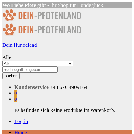
Wo Liebe Pfote gibt
- Ihr Shop für Hundeglück!
Dein Hundeland
Alle
suchen
Kundenservice
+43 676 4909164
0
0
Es befinden sich keine Produkte im Warenkorb.
Log in
Home