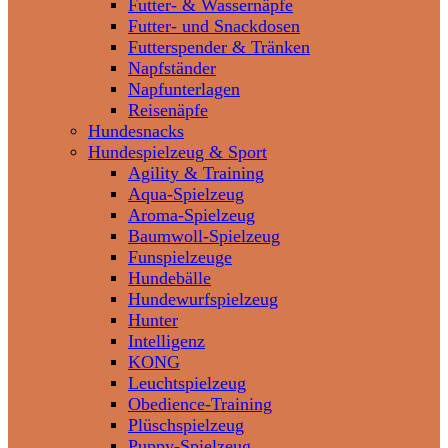
Futter- & Wassernäpfe
Futter- und Snackdosen
Futterspender & Tränken
Napfständer
Napfunterlagen
Reisenäpfe
Hundesnacks
Hundespielzeug & Sport
Agility & Training
Aqua-Spielzeug
Aroma-Spielzeug
Baumwoll-Spielzeug
Funspielzeuge
Hundebälle
Hundewurfspielzeug
Hunter
Intelligenz
KONG
Leuchtspielzeug
Obedience-Training
Plüschspielzeug
Puppy-Spielzeug