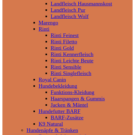
Landfleisch Hausmannskost
Landfleisch Pur
Landfleisch Wolf
Marengo
Rinti
Rinti Feinest
Rinti Filetto
Rinti Gold
Rinti Kennerfleisch
Rinti Leichte Beute
Rinti Sensible
Rinti Singlefleisch
Royal Canin
Hundebekleidung
Funktions-Kleidung
Haarspangen & Gummis
Jacken & Mäntel
Hundefutter BARF
BARF-Zusätze
K9 Natural
Hundenäpfe & Tränken