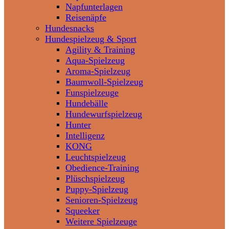
Napfunterlagen
Reisenäpfe
Hundesnacks
Hundespielzeug & Sport
Agility & Training
Aqua-Spielzeug
Aroma-Spielzeug
Baumwoll-Spielzeug
Funspielzeuge
Hundebälle
Hundewurfspielzeug
Hunter
Intelligenz
KONG
Leuchtspielzeug
Obedience-Training
Plüschspielzeug
Puppy-Spielzeug
Senioren-Spielzeug
Squeeker
Weitere Spielzeuge