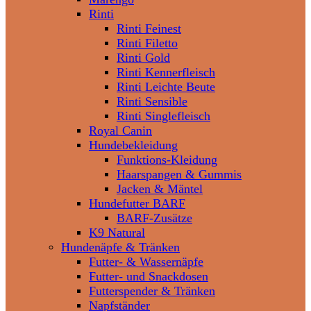
Rinti
Rinti Feinest
Rinti Filetto
Rinti Gold
Rinti Kennerfleisch
Rinti Leichte Beute
Rinti Sensible
Rinti Singlefleisch
Royal Canin
Hundebekleidung
Funktions-Kleidung
Haarspangen & Gummis
Jacken & Mäntel
Hundefutter BARF
BARF-Zusätze
K9 Natural
Hundenäpfe & Tränken
Futter- & Wassernäpfe
Futter- und Snackdosen
Futterspender & Tränken
Napfständer