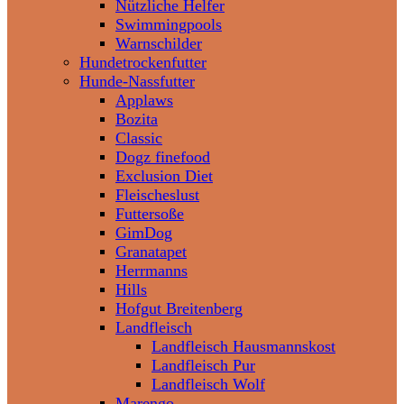
Nützliche Helfer
Swimmingpools
Warnschilder
Hundetrockenfutter
Hunde-Nassfutter
Applaws
Bozita
Classic
Dogz finefood
Exclusion Diet
Fleischeslust
Futtersoße
GimDog
Granatapet
Herrmanns
Hills
Hofgut Breitenberg
Landfleisch
Landfleisch Hausmannskost
Landfleisch Pur
Landfleisch Wolf
Marengo