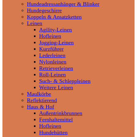
Hundeadressanhänger & Blinker
Hundegeschirre
Koppeln & Ansatzketten
Leinen
Agility-Leinen
Hofleinen
Jogging-Leinen
Kurzführer
Lederleinen
Nylonleinen
Retrieverleinen
Roll-Leinen
Such- & Schleppleinen
Weitere Leinen
Maulkörbe
Reflektierend
Haus & Hof
Außentrinkbrunnen
Fernhaltemittel
Hofleinen
Hundehütten