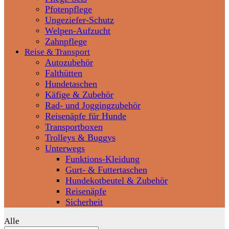
Pfotenpflege
Ungeziefer-Schutz
Welpen-Aufzucht
Zahnpflege
Reise & Transport
Autozubehör
Falthütten
Hundetaschen
Käfige & Zubehör
Rad- und Joggingzubehör
Reisenäpfe für Hunde
Transportboxen
Trolleys & Buggys
Unterwegs
Funktions-Kleidung
Gurt- & Futtertaschen
Hundekotbeutel & Zubehör
Reisenäpfe
Sicherheit
Alle