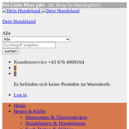
Wo Liebe Pfote gibt
- Ihr Shop für Hundeglück!
Dein Hundeland
Alle
suchen
Kundenservice
+43 676 4909164
0
0
Es befinden sich keine Produkte im Warenkorb.
Log in
Home
Betten & Körbe
Heizmatten & Thermodecken
Hundebetten & Hundekissen