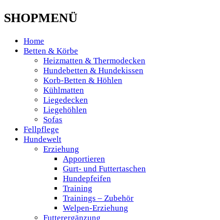
SHOPMENÜ
Home
Betten & Körbe
Heizmatten & Thermodecken
Hundebetten & Hundekissen
Korb-Betten & Höhlen
Kühlmatten
Liegedecken
Liegehöhlen
Sofas
Fellpflege
Hundewelt
Erziehung
Apportieren
Gurt- und Futtertaschen
Hundepfeifen
Training
Trainings – Zubehör
Welpen-Erziehung
Futterergänzung