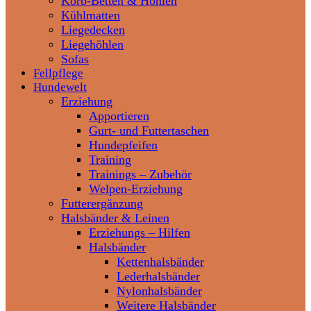
Korb-Betten & Höhlen
Kühlmatten
Liegedecken
Liegehöhlen
Sofas
Fellpflege
Hundewelt
Erziehung
Apportieren
Gurt- und Futtertaschen
Hundepfeifen
Training
Trainings – Zubehör
Welpen-Erziehung
Futterergänzung
Halsbänder & Leinen
Erziehungs – Hilfen
Halsbänder
Kettenhalsbänder
Lederhalsbänder
Nylonhalsbänder
Weitere Halsbänder