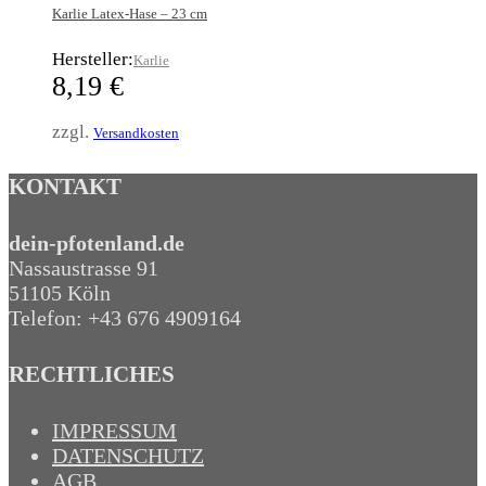
Karlie Latex-Hase – 23 cm
Hersteller:
Karlie
8,19
€
zzgl.
Versandkosten
KONTAKT
dein-pfotenland.de
Nassaustrasse 91
51105 Köln
Telefon: +43 676 4909164‬
RECHTLICHES
IMPRESSUM
DATENSCHUTZ
AGB