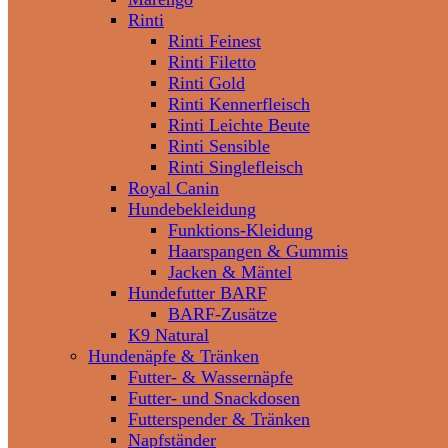
Rinti
Rinti Feinest
Rinti Filetto
Rinti Gold
Rinti Kennerfleisch
Rinti Leichte Beute
Rinti Sensible
Rinti Singlefleisch
Royal Canin
Hundebekleidung
Funktions-Kleidung
Haarspangen & Gummis
Jacken & Mäntel
Hundefutter BARF
BARF-Zusätze
K9 Natural
Hundenäpfe & Tränken
Futter- & Wassernäpfe
Futter- und Snackdosen
Futterspender & Tränken
Napfständer