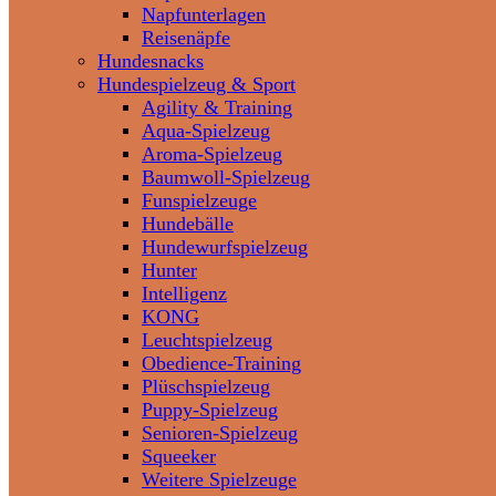
Napfunterlagen
Reisenäpfe
Hundesnacks
Hundespielzeug & Sport
Agility & Training
Aqua-Spielzeug
Aroma-Spielzeug
Baumwoll-Spielzeug
Funspielzeuge
Hundebälle
Hundewurfspielzeug
Hunter
Intelligenz
KONG
Leuchtspielzeug
Obedience-Training
Plüschspielzeug
Puppy-Spielzeug
Senioren-Spielzeug
Squeeker
Weitere Spielzeuge