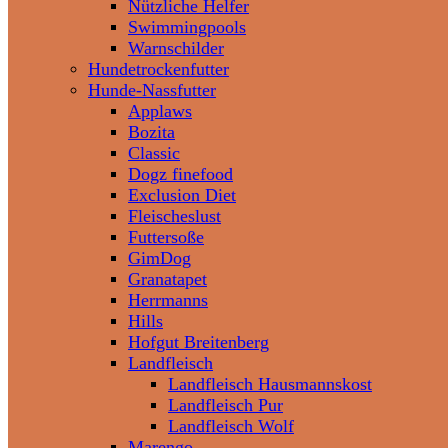
Nützliche Helfer
Swimmingpools
Warnschilder
Hundetrockenfutter
Hunde-Nassfutter
Applaws
Bozita
Classic
Dogz finefood
Exclusion Diet
Fleischeslust
Futtersoße
GimDog
Granatapet
Herrmanns
Hills
Hofgut Breitenberg
Landfleisch
Landfleisch Hausmannskost
Landfleisch Pur
Landfleisch Wolf
Marengo