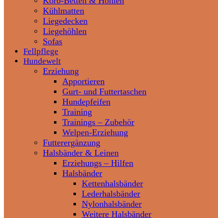
Korb-Betten & Höhlen
Kühlmatten
Liegedecken
Liegehöhlen
Sofas
Fellpflege
Hundewelt
Erziehung
Apportieren
Gurt- und Futtertaschen
Hundepfeifen
Training
Trainings – Zubehör
Welpen-Erziehung
Futterergänzung
Halsbänder & Leinen
Erziehungs – Hilfen
Halsbänder
Kettenhalsbänder
Lederhalsbänder
Nylonhalsbänder
Weitere Halsbänder