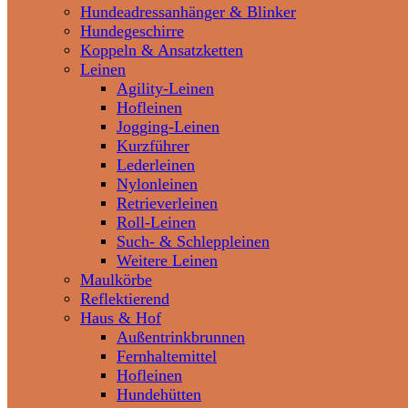
Hundeadressanhänger & Blinker
Hundegeschirre
Koppeln & Ansatzketten
Leinen
Agility-Leinen
Hofleinen
Jogging-Leinen
Kurzführer
Lederleinen
Nylonleinen
Retrieverleinen
Roll-Leinen
Such- & Schleppleinen
Weitere Leinen
Maulkörbe
Reflektierend
Haus & Hof
Außentrinkbrunnen
Fernhaltemittel
Hofleinen
Hundehütten