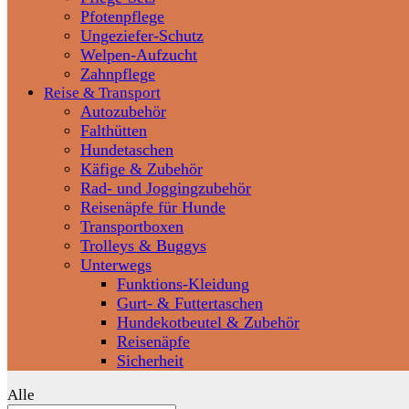
Pfotenpflege
Ungeziefer-Schutz
Welpen-Aufzucht
Zahnpflege
Reise & Transport
Autozubehör
Falthütten
Hundetaschen
Käfige & Zubehör
Rad- und Joggingzubehör
Reisenäpfe für Hunde
Transportboxen
Trolleys & Buggys
Unterwegs
Funktions-Kleidung
Gurt- & Futtertaschen
Hundekotbeutel & Zubehör
Reisenäpfe
Sicherheit
Alle