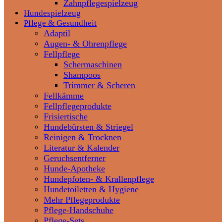
Zahnpflegespielzeug
Hundespielzeug
Pflege & Gesundheit
Adaptil
Augen- & Ohrenpflege
Fellpflege
Schermaschinen
Shampoos
Trimmer & Scheren
Fellkämme
Fellpflegeprodukte
Frisiertische
Hundebürsten & Striegel
Reinigen & Trocknen
Literatur & Kalender
Geruchsentferner
Hunde-Apotheke
Hundepfoten- & Krallenpflege
Hundetoiletten & Hygiene
Mehr Pflegeprodukte
Pflege-Handschuhe
Pflege-Sets