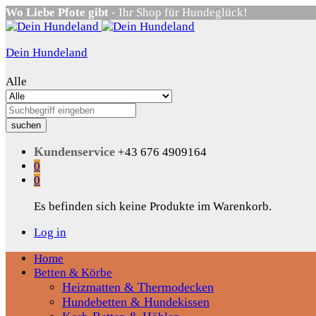
Wo Liebe Pfote gibt
- Ihr Shop für Hundeglück!
Dein Hundeland
Alle
suchen
Kundenservice
+43 676 4909164
0
0
Es befinden sich keine Produkte im Warenkorb.
Log in
Home
Betten & Körbe
Heizmatten & Thermodecken
Hundebetten & Hundekissen