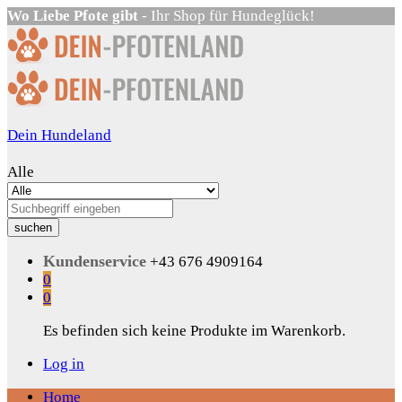
Wo Liebe Pfote gibt
- Ihr Shop für Hundeglück!
Dein Hundeland
Alle
suchen
Kundenservice
+43 676 4909164
0
0
Es befinden sich keine Produkte im Warenkorb.
Log in
Home