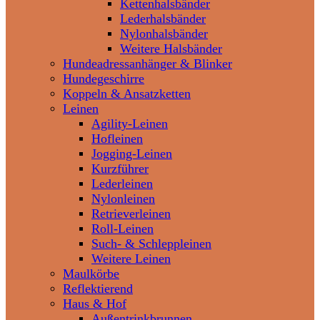
Kettenhalsbänder
Lederhalsbänder
Nylonhalsbänder
Weitere Halsbänder
Hundeadressanhänger & Blinker
Hundegeschirre
Koppeln & Ansatzketten
Leinen
Agility-Leinen
Hofleinen
Jogging-Leinen
Kurzführer
Lederleinen
Nylonleinen
Retrieverleinen
Roll-Leinen
Such- & Schleppleinen
Weitere Leinen
Maulkörbe
Reflektierend
Haus & Hof
Außentrinkbrunnen