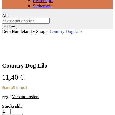
Reisenäpfe
Sicherheit
Alle
suchen
Dein Hundeland
»
Shop
»
Country Dog Lilo
Country Dog Lilo
11,40
€
Status:
5 in stock
zzgl.
Versandkosten
Country
Stückzahl:
Dog