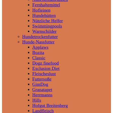
Fernhaltemittel
Hofleinen
Hundehütten
Nützliche Helfer
Swimmingpools
Warnschilder
Hundetrockenfutter
Hunde-Nassfutter
Applaws
Bozita
Classic
Dogz finefood
Exclusion Diet
Fleischeslust
Futtersoße
GimDog
Granatapet
Herrmanns
Hills
Hofgut Breitenberg
Landfleisch