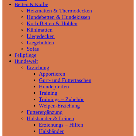
Betten & Körbe
Heizmatten & Thermodecken
Hundebetten & Hundekissen
Korb-Betten & Höhlen
Kühlmatten
Liegedecken
Liegehöhlen
Sofas
Fellpflege
Hundewelt
Erziehung
Apportieren
Gurt- und Futtertaschen
Hundepfeifen
Training
Trainings – Zubehör
Welpen-Erziehung
Futterergänzung
Halsbänder & Leinen
Erziehungs – Hilfen
Halsbänder