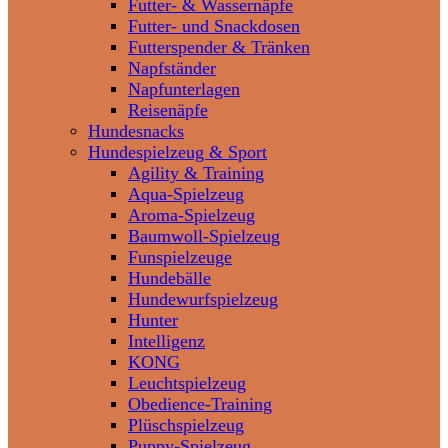
Futter- & Wassernäpfe
Futter- und Snackdosen
Futterspender & Tränken
Napfständer
Napfunterlagen
Reisenäpfe
Hundesnacks
Hundespielzeug & Sport
Agility & Training
Aqua-Spielzeug
Aroma-Spielzeug
Baumwoll-Spielzeug
Funspielzeuge
Hundebälle
Hundewurfspielzeug
Hunter
Intelligenz
KONG
Leuchtspielzeug
Obedience-Training
Plüschspielzeug
Puppy-Spielzeug