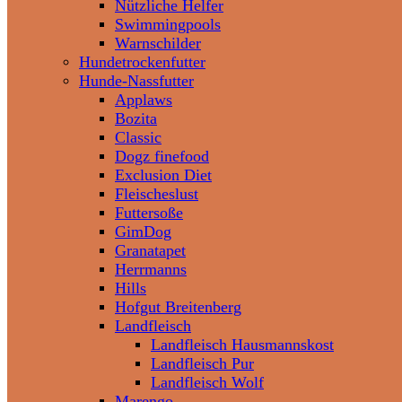
Nützliche Helfer
Swimmingpools
Warnschilder
Hundetrockenfutter
Hunde-Nassfutter
Applaws
Bozita
Classic
Dogz finefood
Exclusion Diet
Fleischeslust
Futtersoße
GimDog
Granatapet
Herrmanns
Hills
Hofgut Breitenberg
Landfleisch
Landfleisch Hausmannskost
Landfleisch Pur
Landfleisch Wolf
Marengo