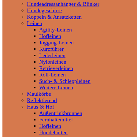
Hundeadressanhänger & Blinker
Hundegeschirre
Koppeln & Ansatzketten
Leinen
Agility-Leinen
Hofleinen
Jogging-Leinen
Kurzführer
Lederleinen
Nylonleinen
Retrieverleinen
Roll-Leinen
Such- & Schleppleinen
Weitere Leinen
Maulkörbe
Reflektierend
Haus & Hof
Außentrinkbrunnen
Fernhaltemittel
Hofleinen
Hundehütten