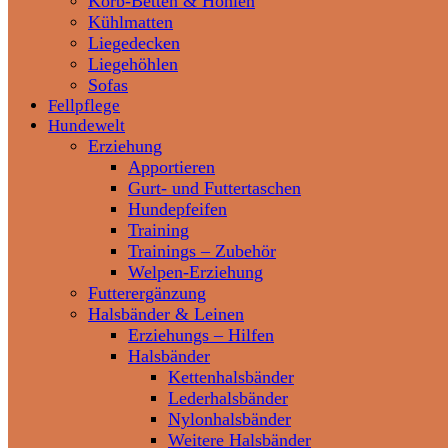
Korb-Betten & Höhlen
Kühlmatten
Liegedecken
Liegehöhlen
Sofas
Fellpflege
Hundewelt
Erziehung
Apportieren
Gurt- und Futtertaschen
Hundepfeifen
Training
Trainings – Zubehör
Welpen-Erziehung
Futterergänzung
Halsbänder & Leinen
Erziehungs – Hilfen
Halsbänder
Kettenhalsbänder
Lederhalsbänder
Nylonhalsbänder
Weitere Halsbänder