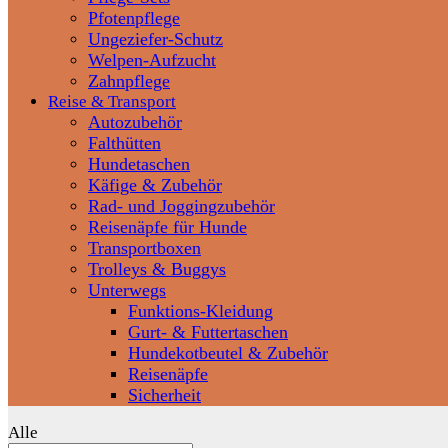
Pfotenpflege
Ungeziefer-Schutz
Welpen-Aufzucht
Zahnpflege
Reise & Transport
Autozubehör
Falthütten
Hundetaschen
Käfige & Zubehör
Rad- und Joggingzubehör
Reisenäpfe für Hunde
Transportboxen
Trolleys & Buggys
Unterwegs
Funktions-Kleidung
Gurt- & Futtertaschen
Hundekotbeutel & Zubehör
Reisenäpfe
Sicherheit
Alle