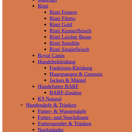
Rinti
Rinti Feinest
Rinti Filetto
Rinti Gold
Rinti Kennerfleisch
Rinti Leichte Beute
Rinti Sensible
Rinti Singlefleisch
Royal Canin
Hundebekleidung
Funktions-Kleidung
Haarspangen & Gummis
Jacken & Mäntel
Hundefutter BARF
BARF-Zusätze
K9 Natural
Hundenäpfe & Tränken
Futter- & Wassernäpfe
Futter- und Snackdosen
Futterspender & Tränken
Napfständer