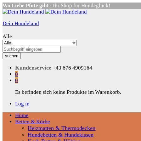
Wo Liebe Pfote gibt
- Ihr Shop für Hundeglück!
Dein Hundeland
Alle
suchen
Kundenservice
+43 676 4909164
0
0
Es befinden sich keine Produkte im Warenkorb.
Log in
Home
Betten & Körbe
Heizmatten & Thermodecken
Hundebetten & Hundekissen