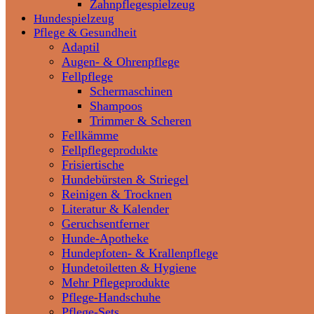
Zahnpflegespielzeug
Hundespielzeug
Pflege & Gesundheit
Adaptil
Augen- & Ohrenpflege
Fellpflege
Schermaschinen
Shampoos
Trimmer & Scheren
Fellkämme
Fellpflegeprodukte
Frisiertische
Hundebürsten & Striegel
Reinigen & Trocknen
Literatur & Kalender
Geruchsentferner
Hunde-Apotheke
Hundepfoten- & Krallenpflege
Hundetoiletten & Hygiene
Mehr Pflegeprodukte
Pflege-Handschuhe
Pflege-Sets