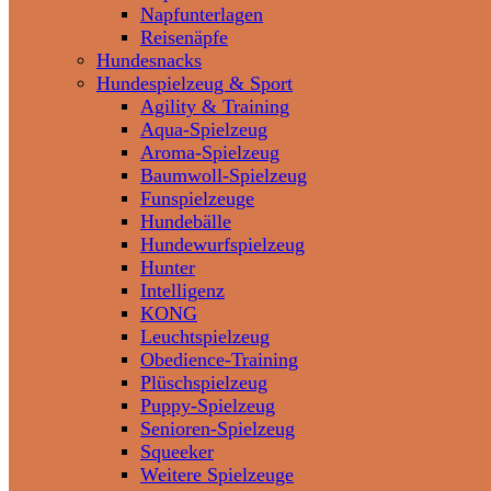
Napfunterlagen
Reisenäpfe
Hundesnacks
Hundespielzeug & Sport
Agility & Training
Aqua-Spielzeug
Aroma-Spielzeug
Baumwoll-Spielzeug
Funspielzeuge
Hundebälle
Hundewurfspielzeug
Hunter
Intelligenz
KONG
Leuchtspielzeug
Obedience-Training
Plüschspielzeug
Puppy-Spielzeug
Senioren-Spielzeug
Squeeker
Weitere Spielzeuge