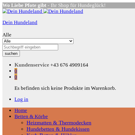
Wo Liebe Pfote gibt
- Ihr Shop für Hundeglück!
Dein Hundeland
Alle
suchen
Kundenservice
+43 676 4909164
0
0
Es befinden sich keine Produkte im Warenkorb.
Log in
Home
Betten & Körbe
Heizmatten & Thermodecken
Hundebetten & Hundekissen