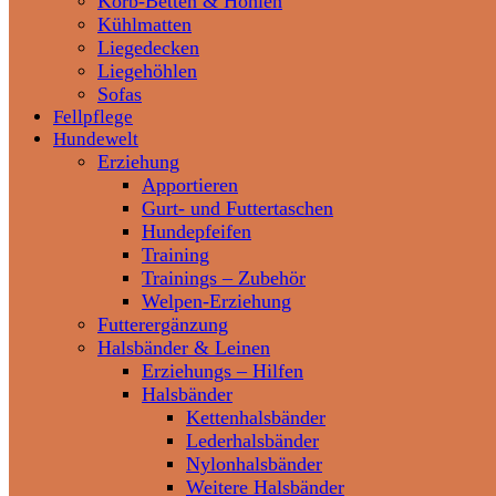
Korb-Betten & Höhlen
Kühlmatten
Liegedecken
Liegehöhlen
Sofas
Fellpflege
Hundewelt
Erziehung
Apportieren
Gurt- und Futtertaschen
Hundepfeifen
Training
Trainings – Zubehör
Welpen-Erziehung
Futterergänzung
Halsbänder & Leinen
Erziehungs – Hilfen
Halsbänder
Kettenhalsbänder
Lederhalsbänder
Nylonhalsbänder
Weitere Halsbänder