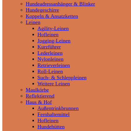
Hundeadressanhänger & Blinker
Hundegeschirre
Koppeln & Ansatzketten
Leinen
Agility-Leinen
Hofleinen
Jogging-Leinen
Kurzführer
Lederleinen
Nylonleinen
Retrieverleinen
Roll-Leinen
Such- & Schleppleinen
Weitere Leinen
Maulkörbe
Reflektierend
Haus & Hof
Außentrinkbrunnen
Fernhaltemittel
Hofleinen
Hundehütten