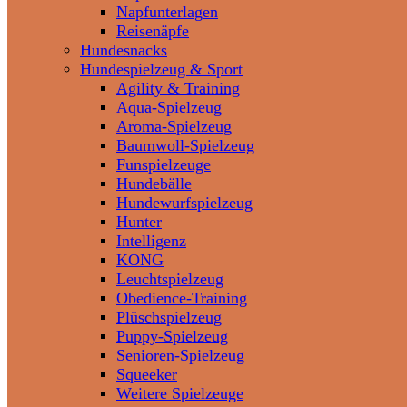
Napfunterlagen
Reisenäpfe
Hundesnacks
Hundespielzeug & Sport
Agility & Training
Aqua-Spielzeug
Aroma-Spielzeug
Baumwoll-Spielzeug
Funspielzeuge
Hundebälle
Hundewurfspielzeug
Hunter
Intelligenz
KONG
Leuchtspielzeug
Obedience-Training
Plüschspielzeug
Puppy-Spielzeug
Senioren-Spielzeug
Squeeker
Weitere Spielzeuge