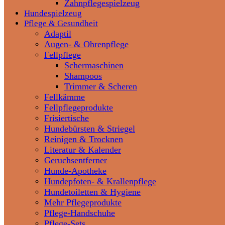
Zahnpflegespielzeug
Hundespielzeug
Pflege & Gesundheit
Adaptil
Augen- & Ohrenpflege
Fellpflege
Schermaschinen
Shampoos
Trimmer & Scheren
Fellkämme
Fellpflegeprodukte
Frisiertische
Hundebürsten & Striegel
Reinigen & Trocknen
Literatur & Kalender
Geruchsentferner
Hunde-Apotheke
Hundepfoten- & Krallenpflege
Hundetoiletten & Hygiene
Mehr Pflegeprodukte
Pflege-Handschuhe
Pflege-Sets