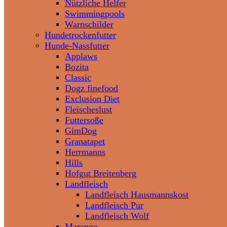
Nützliche Helfer
Swimmingpools
Warnschilder
Hundetrockenfutter
Hunde-Nassfutter
Applaws
Bozita
Classic
Dogz finefood
Exclusion Diet
Fleischeslust
Futtersoße
GimDog
Granatapet
Herrmanns
Hills
Hofgut Breitenberg
Landfleisch
Landfleisch Hausmannskost
Landfleisch Pur
Landfleisch Wolf
Marengo