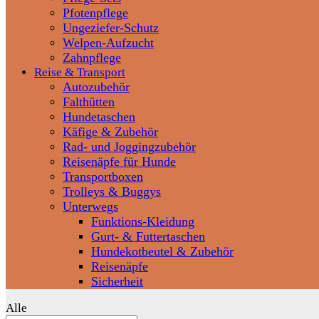
Pfotenpflege
Ungeziefer-Schutz
Welpen-Aufzucht
Zahnpflege
Reise & Transport
Autozubehör
Falthütten
Hundetaschen
Käfige & Zubehör
Rad- und Joggingzubehör
Reisenäpfe für Hunde
Transportboxen
Trolleys & Buggys
Unterwegs
Funktions-Kleidung
Gurt- & Futtertaschen
Hundekotbeutel & Zubehör
Reisenäpfe
Sicherheit
Alle