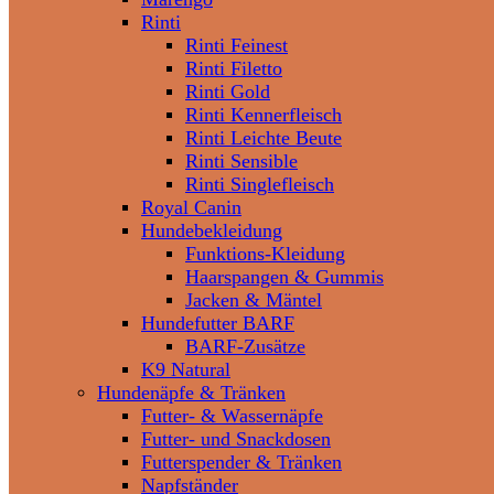
Rinti
Rinti Feinest
Rinti Filetto
Rinti Gold
Rinti Kennerfleisch
Rinti Leichte Beute
Rinti Sensible
Rinti Singlefleisch
Royal Canin
Hundebekleidung
Funktions-Kleidung
Haarspangen & Gummis
Jacken & Mäntel
Hundefutter BARF
BARF-Zusätze
K9 Natural
Hundenäpfe & Tränken
Futter- & Wassernäpfe
Futter- und Snackdosen
Futterspender & Tränken
Napfständer