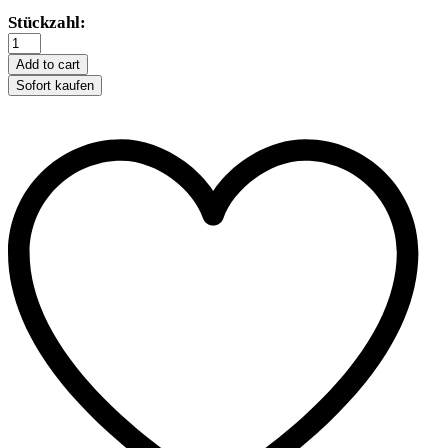
Trixie
Stückzahl:
Vinyl-
Würstchen
Add to cart
am
Sofort kaufen
Tau
-
12
cm
quantity