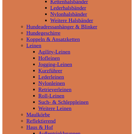
Kettenhalsbänder
Lederhalsbänder
Nylonhalsbänder
Weitere Halsbänder
Hundeadressanhänger & Blinker
Hundegeschirre
Koppeln & Ansatzketten
Leinen
Agility-Leinen
Hofleinen
Jogging-Leinen
Kurzführer
Lederleinen
Nylonleinen
Retrieverleinen
Roll-Leinen
Such- & Schleppleinen
Weitere Leinen
Maulkörbe
Reflektierend
Haus & Hof
Außentrinkbrunnen