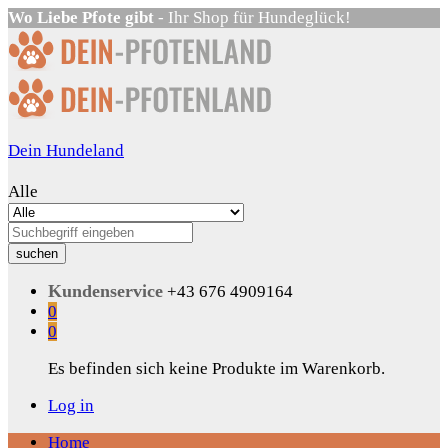
Wo Liebe Pfote gibt
- Ihr Shop für Hundeglück!
Dein Hundeland
Alle
suchen
Kundenservice
+43 676 4909164
0
0
Es befinden sich keine Produkte im Warenkorb.
Log in
Home