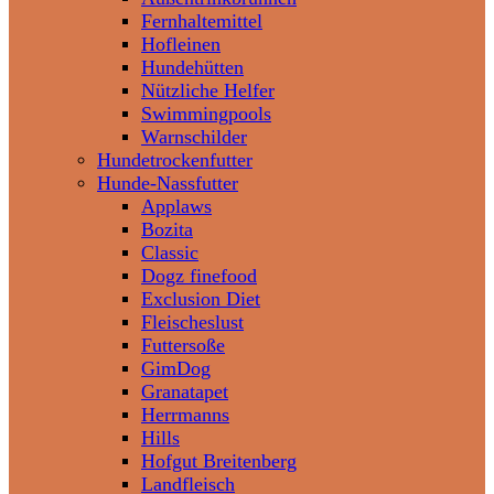
Fernhaltemittel
Hofleinen
Hundehütten
Nützliche Helfer
Swimmingpools
Warnschilder
Hundetrockenfutter
Hunde-Nassfutter
Applaws
Bozita
Classic
Dogz finefood
Exclusion Diet
Fleischeslust
Futtersoße
GimDog
Granatapet
Herrmanns
Hills
Hofgut Breitenberg
Landfleisch