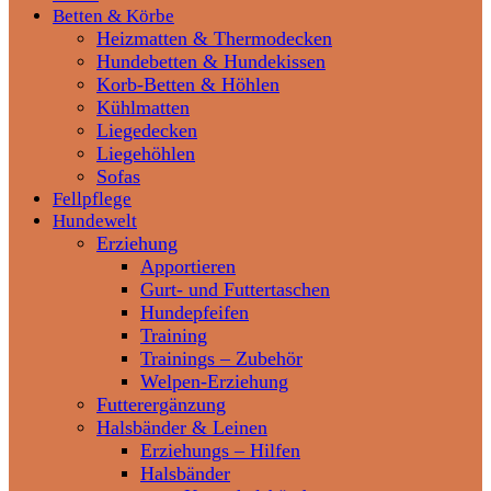
Betten & Körbe
Heizmatten & Thermodecken
Hundebetten & Hundekissen
Korb-Betten & Höhlen
Kühlmatten
Liegedecken
Liegehöhlen
Sofas
Fellpflege
Hundewelt
Erziehung
Apportieren
Gurt- und Futtertaschen
Hundepfeifen
Training
Trainings – Zubehör
Welpen-Erziehung
Futterergänzung
Halsbänder & Leinen
Erziehungs – Hilfen
Halsbänder