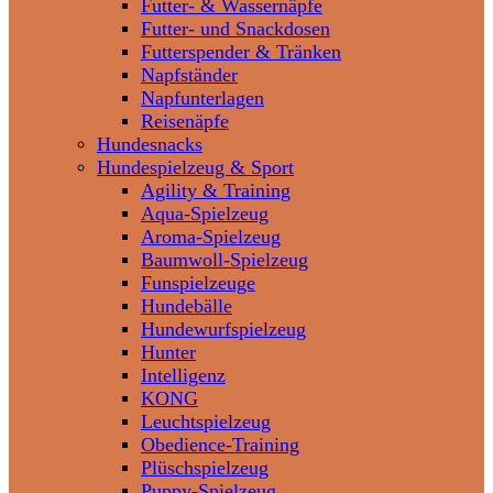
Futter- & Wassernäpfe
Futter- und Snackdosen
Futterspender & Tränken
Napfständer
Napfunterlagen
Reisenäpfe
Hundesnacks
Hundespielzeug & Sport
Agility & Training
Aqua-Spielzeug
Aroma-Spielzeug
Baumwoll-Spielzeug
Funspielzeuge
Hundebälle
Hundewurfspielzeug
Hunter
Intelligenz
KONG
Leuchtspielzeug
Obedience-Training
Plüschspielzeug
Puppy-Spielzeug