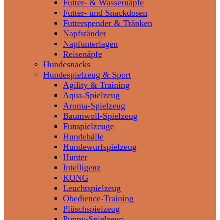
Futter- & Wassernäpfe
Futter- und Snackdosen
Futterspender & Tränken
Napfständer
Napfunterlagen
Reisenäpfe
Hundesnacks
Hundespielzeug & Sport
Agility & Training
Aqua-Spielzeug
Aroma-Spielzeug
Baumwoll-Spielzeug
Funspielzeuge
Hundebälle
Hundewurfspielzeug
Hunter
Intelligenz
KONG
Leuchtspielzeug
Obedience-Training
Plüschspielzeug
Puppy-Spielzeug