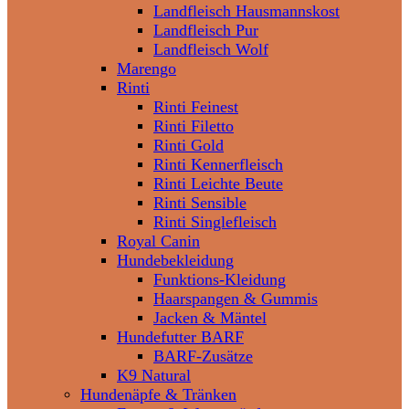
Landfleisch Hausmannskost
Landfleisch Pur
Landfleisch Wolf
Marengo
Rinti
Rinti Feinest
Rinti Filetto
Rinti Gold
Rinti Kennerfleisch
Rinti Leichte Beute
Rinti Sensible
Rinti Singlefleisch
Royal Canin
Hundebekleidung
Funktions-Kleidung
Haarspangen & Gummis
Jacken & Mäntel
Hundefutter BARF
BARF-Zusätze
K9 Natural
Hundenäpfe & Tränken