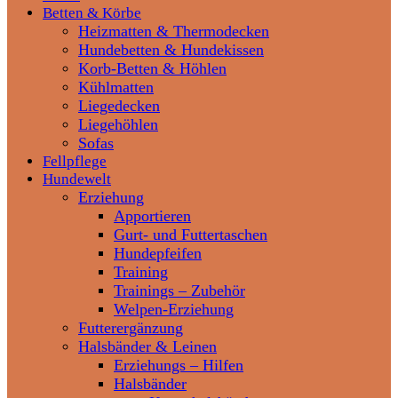
Betten & Körbe
Heizmatten & Thermodecken
Hundebetten & Hundekissen
Korb-Betten & Höhlen
Kühlmatten
Liegedecken
Liegehöhlen
Sofas
Fellpflege
Hundewelt
Erziehung
Apportieren
Gurt- und Futtertaschen
Hundepfeifen
Training
Trainings – Zubehör
Welpen-Erziehung
Futterergänzung
Halsbänder & Leinen
Erziehungs – Hilfen
Halsbänder