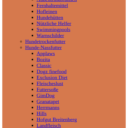
Fernhaltemittel
Hofleinen
Hundehütten
Nützliche Helfer
Swimmingpools
Warnschilder
Hundetrockenfutter
Hunde-Nassfutter
Applaws
Bozita
Classic
Dogz finefood
Exclusion Diet
Fleischeslust
Futtersoße
GimDog
Granatapet
Herrmanns
Hills
Hofgut Breitenberg
Landfleisch