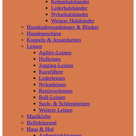
Kettenhalsbänder
Lederhalsbänder
Nylonhalsbänder
Weitere Halsbänder
Hundeadressanhänger & Blinker
Hundegeschirre
Koppeln & Ansatzketten
Leinen
Agility-Leinen
Hofleinen
Jogging-Leinen
Kurzführer
Lederleinen
Nylonleinen
Retrieverleinen
Roll-Leinen
Such- & Schleppleinen
Weitere Leinen
Maulkörbe
Reflektierend
Haus & Hof
Außentrinkbrunnen