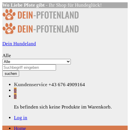
Wo Liebe Pfote gibt
- Ihr Shop für Hundeglück!
Dein Hundeland
Alle
suchen
Kundenservice
+43 676 4909164
0
0
Es befinden sich keine Produkte im Warenkorb.
Log in
Home