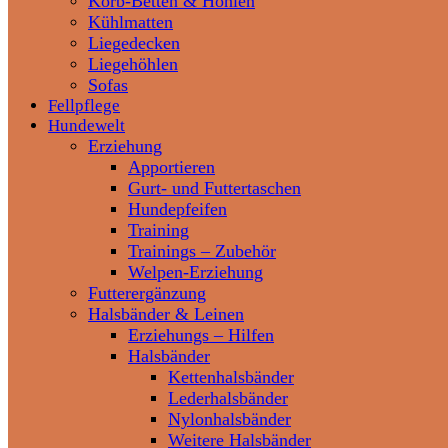
Korb-Betten & Höhlen
Kühlmatten
Liegedecken
Liegehöhlen
Sofas
Fellpflege
Hundewelt
Erziehung
Apportieren
Gurt- und Futtertaschen
Hundepfeifen
Training
Trainings – Zubehör
Welpen-Erziehung
Futterergänzung
Halsbänder & Leinen
Erziehungs – Hilfen
Halsbänder
Kettenhalsbänder
Lederhalsbänder
Nylonhalsbänder
Weitere Halsbänder