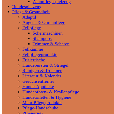
Zahnpflegespielzeug
Hundespielzeug
Pflege & Gesundheit
Adaptil
Augen- & Ohrenpflege
Fellpflege
Schermaschinen
Shampoos
Trimmer & Scheren
Fellkämme
Fellpflegeprodukte
Frisiertische
Hundebürsten & Striegel
Reinigen & Trocknen
Literatur & Kalender
Geruchsentferner
Hunde-Apotheke
Hundepfoten- & Krallenpflege
Hundetoiletten & Hygiene
Mehr Pflegeprodukte
Pflege-Handschuhe
Pflege-Sets