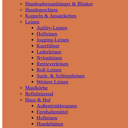
Hundeadressanhänger & Blinker
Hundegeschirre
Koppeln & Ansatzketten
Leinen
Agility-Leinen
Hofleinen
Jogging-Leinen
Kurzführer
Lederleinen
Nylonleinen
Retrieverleinen
Roll-Leinen
Such- & Schleppleinen
Weitere Leinen
Maulkörbe
Reflektierend
Haus & Hof
Außentrinkbrunnen
Fernhaltemittel
Hofleinen
Hundehütten