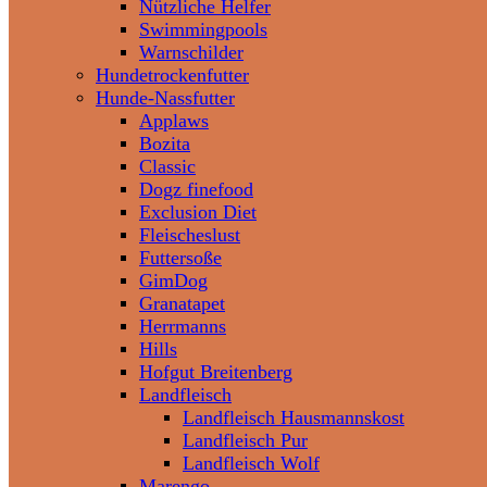
Nützliche Helfer
Swimmingpools
Warnschilder
Hundetrockenfutter
Hunde-Nassfutter
Applaws
Bozita
Classic
Dogz finefood
Exclusion Diet
Fleischeslust
Futtersoße
GimDog
Granatapet
Herrmanns
Hills
Hofgut Breitenberg
Landfleisch
Landfleisch Hausmannskost
Landfleisch Pur
Landfleisch Wolf
Marengo