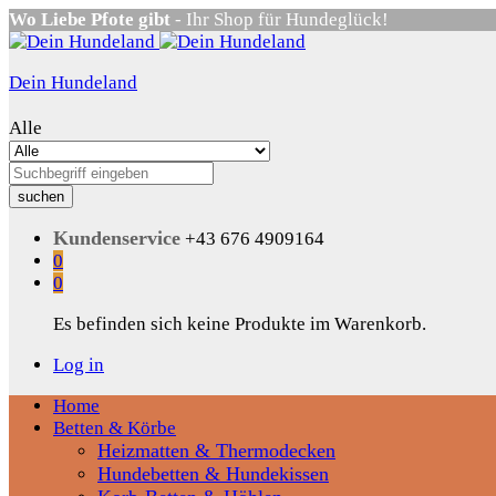
Wo Liebe Pfote gibt
- Ihr Shop für Hundeglück!
Dein Hundeland
Alle
suchen
Kundenservice
+43 676 4909164
0
0
Es befinden sich keine Produkte im Warenkorb.
Log in
Home
Betten & Körbe
Heizmatten & Thermodecken
Hundebetten & Hundekissen