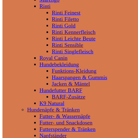
Rinti
Rinti Feinest
Rinti Filetto
Rinti Gold
Rinti Kennerfleisch
Rinti Leichte Beute
Rinti Sensible
Rinti Singlefleisch
Royal Canin
Hundebekleidung
Funktions-Kleidung
Haarspangen & Gummis
Jacken & Mäntel
Hundefutter BARF
BARF-Zusätze
K9 Natural
Hundenäpfe & Tränken
Futter- & Wassernäpfe
Futter- und Snackdosen
Futterspender & Tränken
Napfständer