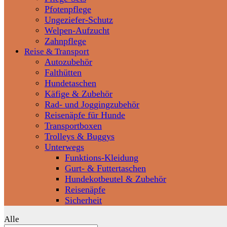
Pfotenpflege
Ungeziefer-Schutz
Welpen-Aufzucht
Zahnpflege
Reise & Transport
Autozubehör
Falthütten
Hundetaschen
Käfige & Zubehör
Rad- und Joggingzubehör
Reisenäpfe für Hunde
Transportboxen
Trolleys & Buggys
Unterwegs
Funktions-Kleidung
Gurt- & Futtertaschen
Hundekotbeutel & Zubehör
Reisenäpfe
Sicherheit
Alle