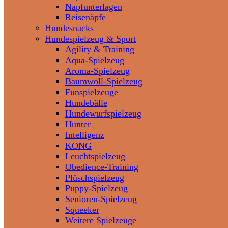
Napfunterlagen
Reisenäpfe
Hundesnacks
Hundespielzeug & Sport
Agility & Training
Aqua-Spielzeug
Aroma-Spielzeug
Baumwoll-Spielzeug
Funspielzeuge
Hundebälle
Hundewurfspielzeug
Hunter
Intelligenz
KONG
Leuchtspielzeug
Obedience-Training
Plüschspielzeug
Puppy-Spielzeug
Senioren-Spielzeug
Squeeker
Weitere Spielzeuge