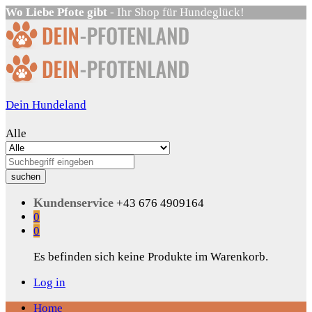
Wo Liebe Pfote gibt
- Ihr Shop für Hundeglück!
Dein Hundeland
Alle
suchen
Kundenservice
+43 676 4909164
0
0
Es befinden sich keine Produkte im Warenkorb.
Log in
Home