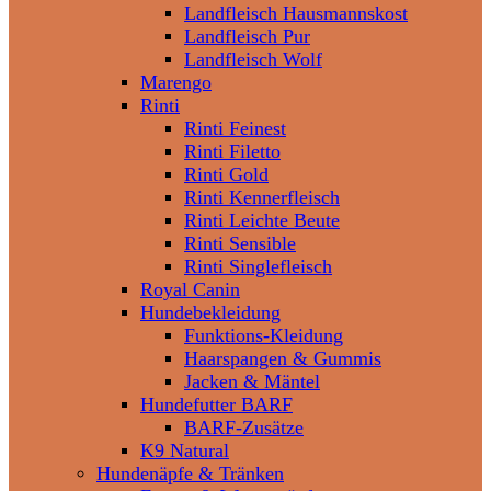
Landfleisch Hausmannskost
Landfleisch Pur
Landfleisch Wolf
Marengo
Rinti
Rinti Feinest
Rinti Filetto
Rinti Gold
Rinti Kennerfleisch
Rinti Leichte Beute
Rinti Sensible
Rinti Singlefleisch
Royal Canin
Hundebekleidung
Funktions-Kleidung
Haarspangen & Gummis
Jacken & Mäntel
Hundefutter BARF
BARF-Zusätze
K9 Natural
Hundenäpfe & Tränken