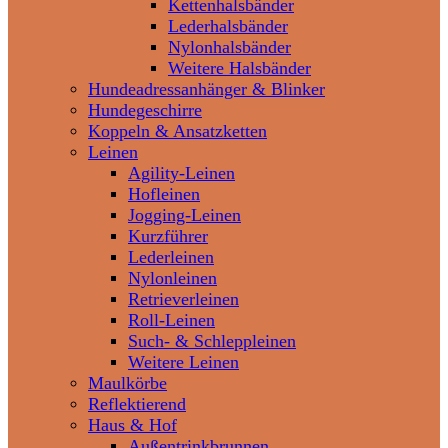
Kettenhalsbänder
Lederhalsbänder
Nylonhalsbänder
Weitere Halsbänder
Hundeadressanhänger & Blinker
Hundegeschirre
Koppeln & Ansatzketten
Leinen
Agility-Leinen
Hofleinen
Jogging-Leinen
Kurzführer
Lederleinen
Nylonleinen
Retrieverleinen
Roll-Leinen
Such- & Schleppleinen
Weitere Leinen
Maulkörbe
Reflektierend
Haus & Hof
Außentrinkbrunnen