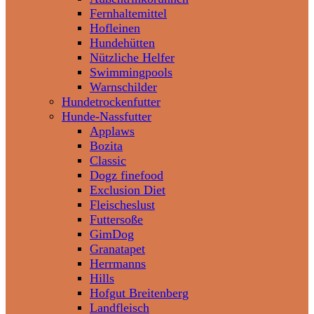
Fernhaltemittel
Hofleinen
Hundehütten
Nützliche Helfer
Swimmingpools
Warnschilder
Hundetrockenfutter
Hunde-Nassfutter
Applaws
Bozita
Classic
Dogz finefood
Exclusion Diet
Fleischeslust
Futtersoße
GimDog
Granatapet
Herrmanns
Hills
Hofgut Breitenberg
Landfleisch