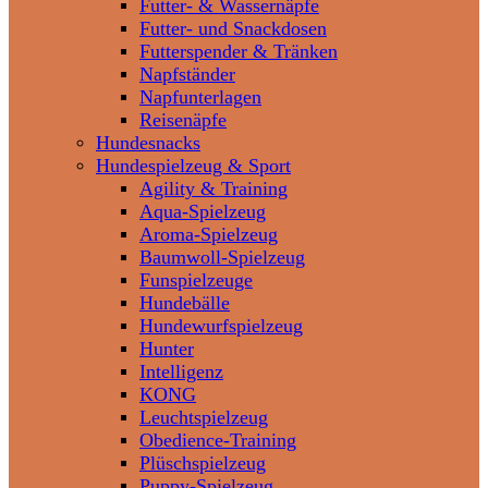
Futter- & Wassernäpfe
Futter- und Snackdosen
Futterspender & Tränken
Napfständer
Napfunterlagen
Reisenäpfe
Hundesnacks
Hundespielzeug & Sport
Agility & Training
Aqua-Spielzeug
Aroma-Spielzeug
Baumwoll-Spielzeug
Funspielzeuge
Hundebälle
Hundewurfspielzeug
Hunter
Intelligenz
KONG
Leuchtspielzeug
Obedience-Training
Plüschspielzeug
Puppy-Spielzeug