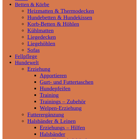
Betten & Körbe
Heizmatten & Thermodecken
Hundebetten & Hundekissen
Korb-Betten & Höhlen
Kühlmatten
Liegedecken
Liegehöhlen
Sofas
Fellpflege
Hundewelt
Erziehung
Apportieren
Gurt- und Futtertaschen
Hundepfeifen
Training
Trainings – Zubehör
Welpen-Erziehung
Futterergänzung
Halsbänder & Leinen
Erziehungs – Hilfen
Halsbänder