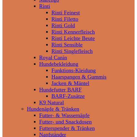
Rinti
Rinti Feinest
Rinti Filetto
Rinti Gold
Rinti Kennerfleisch
Rinti Leichte Beute
Rinti Sensible
Rinti Singlefleisch
Royal Canin
Hundebekleidung
Funktions-Kleidung
Haarspangen & Gummis
Jacken & Mäntel
Hundefutter BARF
BARF-Zusätze
K9 Natural
Hundenäpfe & Tränken
Futter- & Wassernäpfe
Futter- und Snackdosen
Futterspender & Tränken
Napfständer