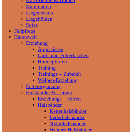
Korb-Betten & Höhlen
Kühlmatten
Liegedecken
Liegehöhlen
Sofas
Fellpflege
Hundewelt
Erziehung
Apportieren
Gurt- und Futtertaschen
Hundepfeifen
Training
Trainings – Zubehör
Welpen-Erziehung
Futterergänzung
Halsbänder & Leinen
Erziehungs – Hilfen
Halsbänder
Kettenhalsbänder
Lederhalsbänder
Nylonhalsbänder
Weitere Halsbänder