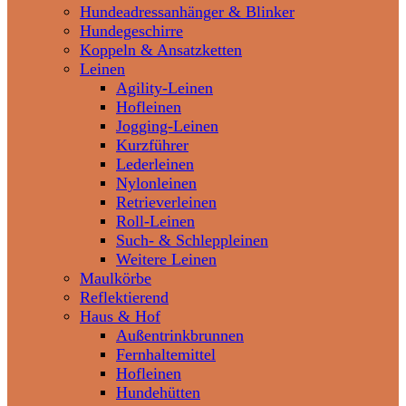
Hundeadressanhänger & Blinker
Hundegeschirre
Koppeln & Ansatzketten
Leinen
Agility-Leinen
Hofleinen
Jogging-Leinen
Kurzführer
Lederleinen
Nylonleinen
Retrieverleinen
Roll-Leinen
Such- & Schleppleinen
Weitere Leinen
Maulkörbe
Reflektierend
Haus & Hof
Außentrinkbrunnen
Fernhaltemittel
Hofleinen
Hundehütten