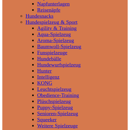
Napfunterlagen
Reisenäpfe
Hundesnacks
Hundespielzeug & Sport
Agility & Training
Aqua-Spielzeug
Aroma-Spielzeug
Baumwoll-Spielzeug
Funspielzeuge
Hundebälle
Hundewurfspielzeug
Hunter
Intelligenz
KONG
Leuchtspielzeug
Obedience-Training
Plüschspielzeug
Puppy-Spielzeug
Senioren-Spielzeug
Squeeker
Weitere Spielzeuge