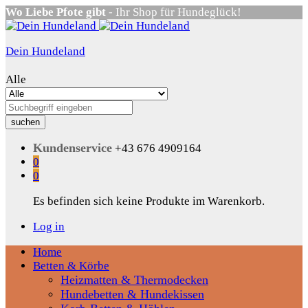
Wo Liebe Pfote gibt
- Ihr Shop für Hundeglück!
Dein Hundeland
Alle
suchen
Kundenservice
+43 676 4909164
0
0
Es befinden sich keine Produkte im Warenkorb.
Log in
Home
Betten & Körbe
Heizmatten & Thermodecken
Hundebetten & Hundekissen