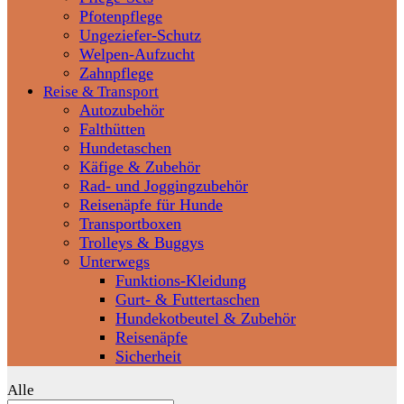
Pfotenpflege
Ungeziefer-Schutz
Welpen-Aufzucht
Zahnpflege
Reise & Transport
Autozubehör
Falthütten
Hundetaschen
Käfige & Zubehör
Rad- und Joggingzubehör
Reisenäpfe für Hunde
Transportboxen
Trolleys & Buggys
Unterwegs
Funktions-Kleidung
Gurt- & Futtertaschen
Hundekotbeutel & Zubehör
Reisenäpfe
Sicherheit
Alle