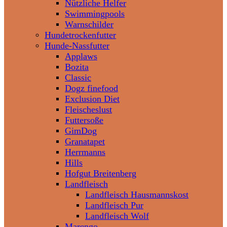
Nützliche Helfer
Swimmingpools
Warnschilder
Hundetrockenfutter
Hunde-Nassfutter
Applaws
Bozita
Classic
Dogz finefood
Exclusion Diet
Fleischeslust
Futtersoße
GimDog
Granatapet
Herrmanns
Hills
Hofgut Breitenberg
Landfleisch
Landfleisch Hausmannskost
Landfleisch Pur
Landfleisch Wolf
Marengo