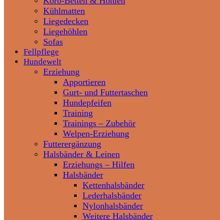
Korb-Betten & Höhlen
Kühlmatten
Liegedecken
Liegehöhlen
Sofas
Fellpflege
Hundewelt
Erziehung
Apportieren
Gurt- und Futtertaschen
Hundepfeifen
Training
Trainings – Zubehör
Welpen-Erziehung
Futterergänzung
Halsbänder & Leinen
Erziehungs – Hilfen
Halsbänder
Kettenhalsbänder
Lederhalsbänder
Nylonhalsbänder
Weitere Halsbänder