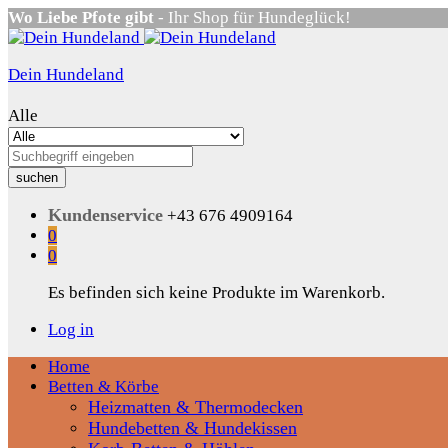
Wo Liebe Pfote gibt
- Ihr Shop für Hundeglück!
Dein Hundeland
Alle
suchen
Kundenservice
+43 676 4909164
0
0
Es befinden sich keine Produkte im Warenkorb.
Log in
Home
Betten & Körbe
Heizmatten & Thermodecken
Hundebetten & Hundekissen