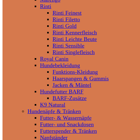
Rinti
Rinti Feinest
Rinti Filetto
Rinti Gold
Rinti Kennerfleisch
Rinti Leichte Beute
Rinti Sensible
Rinti Singlefleisch
Royal Canin
Hundebekleidung
Funktions-Kleidung
Haarspangen & Gummis
Jacken & Mäntel
Hundefutter BARF
BARF-Zusätze
K9 Natural
Hundenäpfe & Tränken
Futter- & Wassernäpfe
Futter- und Snackdosen
Futterspender & Tränken
Napfständer