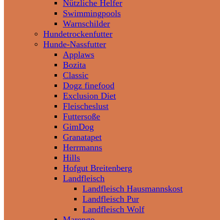
Nützliche Helfer
Swimmingpools
Warnschilder
Hundetrockenfutter
Hunde-Nassfutter
Applaws
Bozita
Classic
Dogz finefood
Exclusion Diet
Fleischeslust
Futtersoße
GimDog
Granatapet
Herrmanns
Hills
Hofgut Breitenberg
Landfleisch
Landfleisch Hausmannskost
Landfleisch Pur
Landfleisch Wolf
Marengo