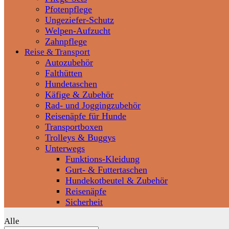
Pfotenpflege
Ungeziefer-Schutz
Welpen-Aufzucht
Zahnpflege
Reise & Transport
Autozubehör
Falthütten
Hundetaschen
Käfige & Zubehör
Rad- und Joggingzubehör
Reisenäpfe für Hunde
Transportboxen
Trolleys & Buggys
Unterwegs
Funktions-Kleidung
Gurt- & Futtertaschen
Hundekotbeutel & Zubehör
Reisenäpfe
Sicherheit
Alle