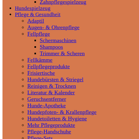
Zahnpflegespielzeug
Hundespielzeug
Pflege & Gesundheit
Adaptil
Augen- & Ohrenpflege
Fellpflege
Schermaschinen
Shampoos
Trimmer & Scheren
Fellkämme
Fellpflegeprodukte
Frisiertische
Hundebürsten & Striegel
Reinigen & Trocknen
Literatur & Kalender
Geruchsentferner
Hunde-Apotheke
Hundepfoten- & Krallenpflege
Hundetoiletten & Hygiene
Mehr Pflegeprodukte
Pflege-Handschuhe
Pflege-Sets