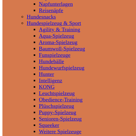
Napfunterlagen
Reisenäpfe
Hundesnacks
Hundespielzeug & Sport
Agility & Training
Aqua-Spielzeug
Aroma-Spielzeug
Baumwoll-Spielzeug
Funspielzeuge
Hundebälle
Hundewurfspielzeug
Hunter
Intelligenz
KONG
Leuchtspielzeug
Obedience-Training
Plüschspielzeug
Puppy-Spielzeug
Senioren-Spielzeug
Squeeker
Weitere Spielzeuge