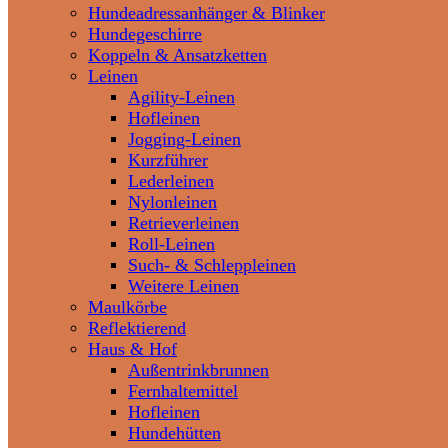
Hundeadressanhänger & Blinker
Hundegeschirre
Koppeln & Ansatzketten
Leinen
Agility-Leinen
Hofleinen
Jogging-Leinen
Kurzführer
Lederleinen
Nylonleinen
Retrieverleinen
Roll-Leinen
Such- & Schleppleinen
Weitere Leinen
Maulkörbe
Reflektierend
Haus & Hof
Außentrinkbrunnen
Fernhaltemittel
Hofleinen
Hundehütten