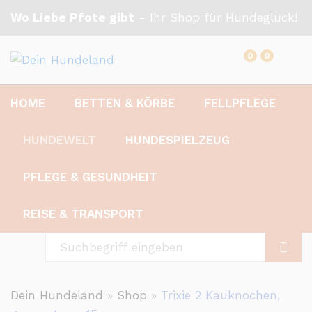
Wo Liebe Pfote gibt
- Ihr Shop für Hundeglück!
0
0
HOME
BETTEN & KÖRBE
FELLPFLEGE
HUNDEWELT
HUNDESPIELZEUG
PFLEGE & GESUNDHEIT
REISE & TRANSPORT
suchen
Dein Hundeland
»
Shop
»
Trixie 2 Kauknochen,