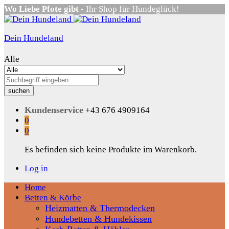
Wo Liebe Pfote gibt
- Ihr Shop für Hundeglück!
Dein Hundeland
Alle
suchen
Kundenservice
+43 676 4909164
0
0
Es befinden sich keine Produkte im Warenkorb.
Log in
Home
Betten & Körbe
Heizmatten & Thermodecken
Hundebetten & Hundekissen