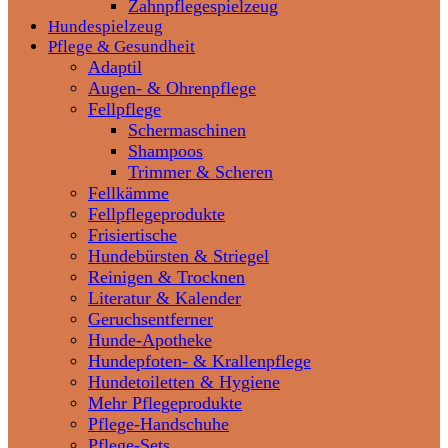
Zahnpflegespielzeug
Hundespielzeug
Pflege & Gesundheit
Adaptil
Augen- & Ohrenpflege
Fellpflege
Schermaschinen
Shampoos
Trimmer & Scheren
Fellkämme
Fellpflegeprodukte
Frisiertische
Hundebürsten & Striegel
Reinigen & Trocknen
Literatur & Kalender
Geruchsentferner
Hunde-Apotheke
Hundepfoten- & Krallenpflege
Hundetoiletten & Hygiene
Mehr Pflegeprodukte
Pflege-Handschuhe
Pflege-Sets