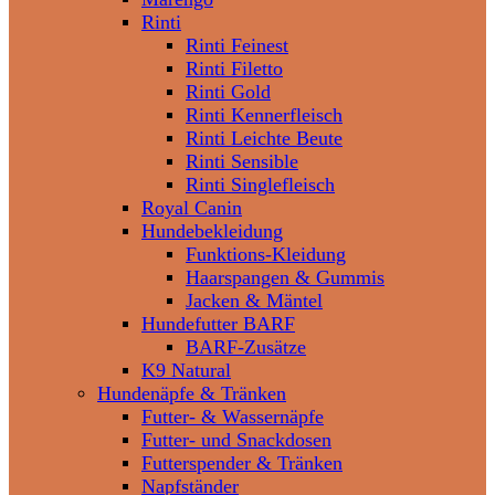
Rinti
Rinti Feinest
Rinti Filetto
Rinti Gold
Rinti Kennerfleisch
Rinti Leichte Beute
Rinti Sensible
Rinti Singlefleisch
Royal Canin
Hundebekleidung
Funktions-Kleidung
Haarspangen & Gummis
Jacken & Mäntel
Hundefutter BARF
BARF-Zusätze
K9 Natural
Hundenäpfe & Tränken
Futter- & Wassernäpfe
Futter- und Snackdosen
Futterspender & Tränken
Napfständer