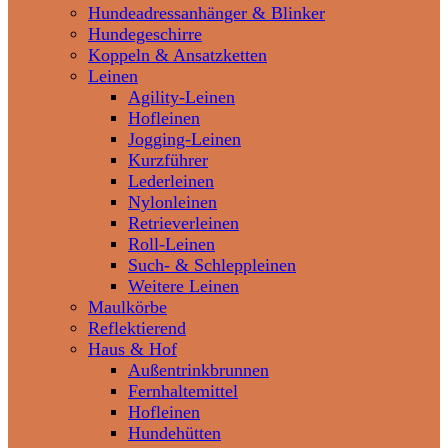
Hundeadressanhänger & Blinker
Hundegeschirre
Koppeln & Ansatzketten
Leinen
Agility-Leinen
Hofleinen
Jogging-Leinen
Kurzführer
Lederleinen
Nylonleinen
Retrieverleinen
Roll-Leinen
Such- & Schleppleinen
Weitere Leinen
Maulkörbe
Reflektierend
Haus & Hof
Außentrinkbrunnen
Fernhaltemittel
Hofleinen
Hundehütten