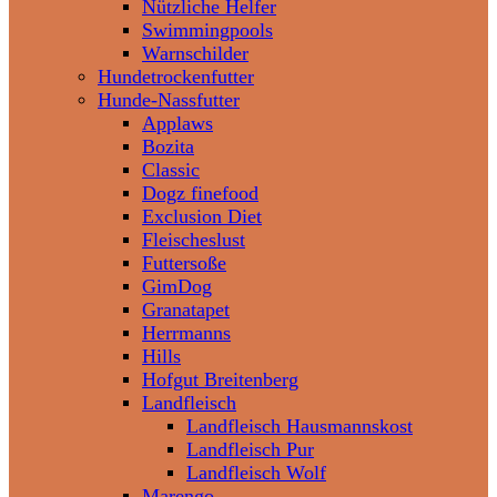
Nützliche Helfer
Swimmingpools
Warnschilder
Hundetrockenfutter
Hunde-Nassfutter
Applaws
Bozita
Classic
Dogz finefood
Exclusion Diet
Fleischeslust
Futtersoße
GimDog
Granatapet
Herrmanns
Hills
Hofgut Breitenberg
Landfleisch
Landfleisch Hausmannskost
Landfleisch Pur
Landfleisch Wolf
Marengo