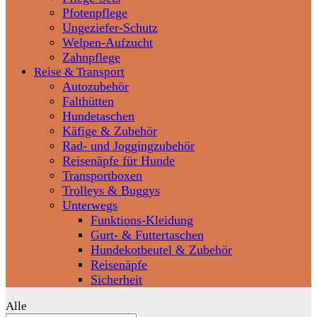
Pfotenpflege
Ungeziefer-Schutz
Welpen-Aufzucht
Zahnpflege
Reise & Transport
Autozubehör
Falthütten
Hundetaschen
Käfige & Zubehör
Rad- und Joggingzubehör
Reisenäpfe für Hunde
Transportboxen
Trolleys & Buggys
Unterwegs
Funktions-Kleidung
Gurt- & Futtertaschen
Hundekotbeutel & Zubehör
Reisenäpfe
Sicherheit
Alle