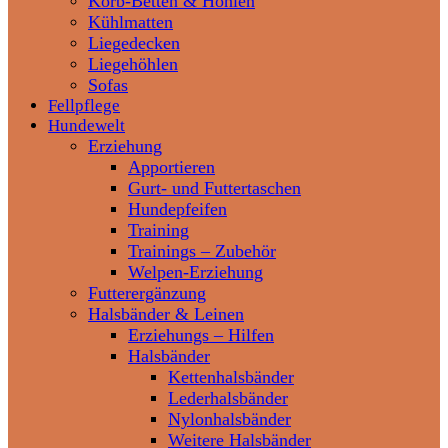
Korb-Betten & Höhlen
Kühlmatten
Liegedecken
Liegehöhlen
Sofas
Fellpflege
Hundewelt
Erziehung
Apportieren
Gurt- und Futtertaschen
Hundepfeifen
Training
Trainings – Zubehör
Welpen-Erziehung
Futterergänzung
Halsbänder & Leinen
Erziehungs – Hilfen
Halsbänder
Kettenhalsbänder
Lederhalsbänder
Nylonhalsbänder
Weitere Halsbänder