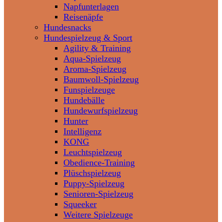
Napfunterlagen
Reisenäpfe
Hundesnacks
Hundespielzeug & Sport
Agility & Training
Aqua-Spielzeug
Aroma-Spielzeug
Baumwoll-Spielzeug
Funspielzeuge
Hundebälle
Hundewurfspielzeug
Hunter
Intelligenz
KONG
Leuchtspielzeug
Obedience-Training
Plüschspielzeug
Puppy-Spielzeug
Senioren-Spielzeug
Squeeker
Weitere Spielzeuge