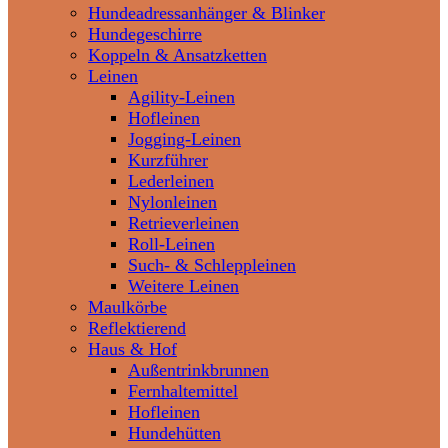
Hundeadressanhänger & Blinker
Hundegeschirre
Koppeln & Ansatzketten
Leinen
Agility-Leinen
Hofleinen
Jogging-Leinen
Kurzführer
Lederleinen
Nylonleinen
Retrieverleinen
Roll-Leinen
Such- & Schleppleinen
Weitere Leinen
Maulkörbe
Reflektierend
Haus & Hof
Außentrinkbrunnen
Fernhaltemittel
Hofleinen
Hundehütten