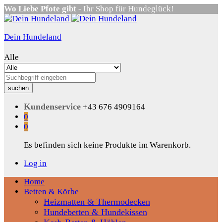
Wo Liebe Pfote gibt
- Ihr Shop für Hundeglück!
Dein Hundeland
Alle
suchen
Kundenservice
+43 676 4909164
0
0
Es befinden sich keine Produkte im Warenkorb.
Log in
Home
Betten & Körbe
Heizmatten & Thermodecken
Hundebetten & Hundekissen