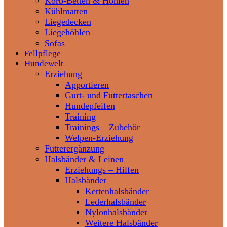
Korb-Betten & Höhlen
Kühlmatten
Liegedecken
Liegehöhlen
Sofas
Fellpflege
Hundewelt
Erziehung
Apportieren
Gurt- und Futtertaschen
Hundepfeifen
Training
Trainings – Zubehör
Welpen-Erziehung
Futterergänzung
Halsbänder & Leinen
Erziehungs – Hilfen
Halsbänder
Kettenhalsbänder
Lederhalsbänder
Nylonhalsbänder
Weitere Halsbänder