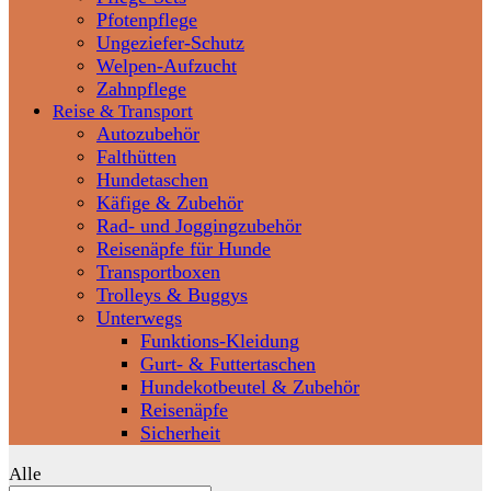
Pfotenpflege
Ungeziefer-Schutz
Welpen-Aufzucht
Zahnpflege
Reise & Transport
Autozubehör
Falthütten
Hundetaschen
Käfige & Zubehör
Rad- und Joggingzubehör
Reisenäpfe für Hunde
Transportboxen
Trolleys & Buggys
Unterwegs
Funktions-Kleidung
Gurt- & Futtertaschen
Hundekotbeutel & Zubehör
Reisenäpfe
Sicherheit
Alle