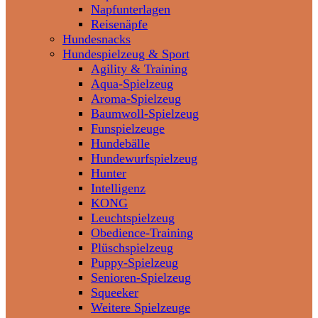
Napfunterlagen
Reisenäpfe
Hundesnacks
Hundespielzeug & Sport
Agility & Training
Aqua-Spielzeug
Aroma-Spielzeug
Baumwoll-Spielzeug
Funspielzeuge
Hundebälle
Hundewurfspielzeug
Hunter
Intelligenz
KONG
Leuchtspielzeug
Obedience-Training
Plüschspielzeug
Puppy-Spielzeug
Senioren-Spielzeug
Squeeker
Weitere Spielzeuge