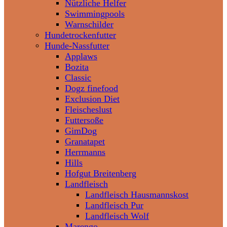
Nützliche Helfer
Swimmingpools
Warnschilder
Hundetrockenfutter
Hunde-Nassfutter
Applaws
Bozita
Classic
Dogz finefood
Exclusion Diet
Fleischeslust
Futtersoße
GimDog
Granatapet
Herrmanns
Hills
Hofgut Breitenberg
Landfleisch
Landfleisch Hausmannskost
Landfleisch Pur
Landfleisch Wolf
Marengo