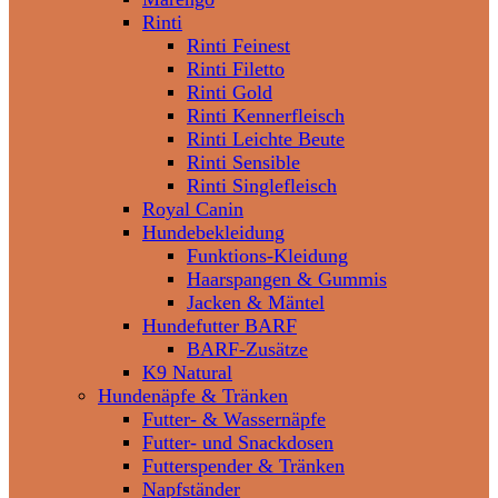
Rinti
Rinti Feinest
Rinti Filetto
Rinti Gold
Rinti Kennerfleisch
Rinti Leichte Beute
Rinti Sensible
Rinti Singlefleisch
Royal Canin
Hundebekleidung
Funktions-Kleidung
Haarspangen & Gummis
Jacken & Mäntel
Hundefutter BARF
BARF-Zusätze
K9 Natural
Hundenäpfe & Tränken
Futter- & Wassernäpfe
Futter- und Snackdosen
Futterspender & Tränken
Napfständer