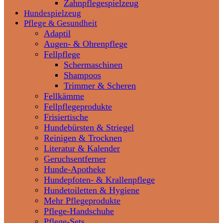
Zahnpflegespielzeug
Hundespielzeug
Pflege & Gesundheit
Adaptil
Augen- & Ohrenpflege
Fellpflege
Schermaschinen
Shampoos
Trimmer & Scheren
Fellkämme
Fellpflegeprodukte
Frisiertische
Hundebürsten & Striegel
Reinigen & Trocknen
Literatur & Kalender
Geruchsentferner
Hunde-Apotheke
Hundepfoten- & Krallenpflege
Hundetoiletten & Hygiene
Mehr Pflegeprodukte
Pflege-Handschuhe
Pflege-Sets