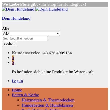
Wo Liebe Pfote gibt
- Ihr Shop für Hundeglück!
Dein Hundeland
Alle
suchen
Kundenservice
+43 676 4909164
0
0
Es befinden sich keine Produkte im Warenkorb.
Log in
Home
Betten & Körbe
Heizmatten & Thermodecken
Hundebetten & Hundekissen