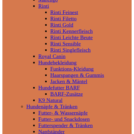
Rinti
Rinti Feinest
Rinti Filetto
Rinti Gold
Rinti Kennerfleisch
Rinti Leichte Beute
Rinti Sensible
Rinti Singlefleisch
Royal Canin
Hundebekleidung
Funktions-Kleidung
Haarspangen & Gummis
Jacken & Mäntel
Hundefutter BARF
BARF-Zusätze
K9 Natural
Hundenäpfe & Tränken
Futter- & Wassernäpfe
Futter- und Snackdosen
Futterspender & Tränken
Napfständer