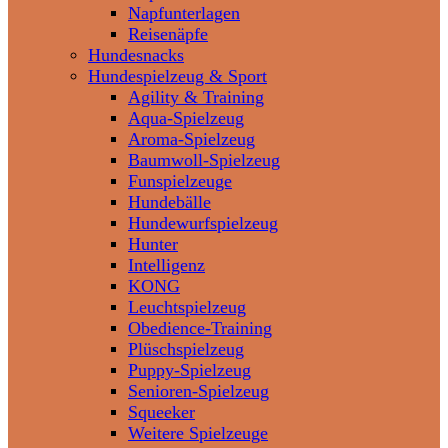
Napfunterlagen
Reisenäpfe
Hundesnacks
Hundespielzeug & Sport
Agility & Training
Aqua-Spielzeug
Aroma-Spielzeug
Baumwoll-Spielzeug
Funspielzeuge
Hundebälle
Hundewurfspielzeug
Hunter
Intelligenz
KONG
Leuchtspielzeug
Obedience-Training
Plüschspielzeug
Puppy-Spielzeug
Senioren-Spielzeug
Squeeker
Weitere Spielzeuge