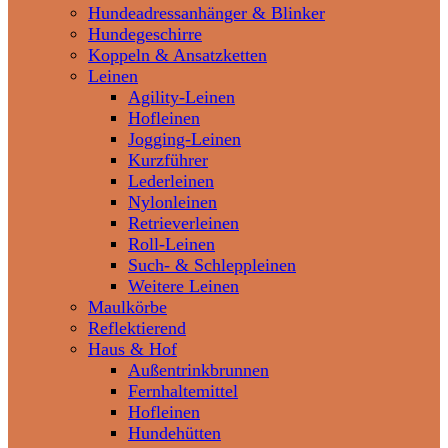
Hundeadressanhänger & Blinker
Hundegeschirre
Koppeln & Ansatzketten
Leinen
Agility-Leinen
Hofleinen
Jogging-Leinen
Kurzführer
Lederleinen
Nylonleinen
Retrieverleinen
Roll-Leinen
Such- & Schleppleinen
Weitere Leinen
Maulkörbe
Reflektierend
Haus & Hof
Außentrinkbrunnen
Fernhaltemittel
Hofleinen
Hundehütten