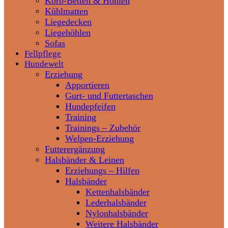
Korb-Betten & Höhlen
Kühlmatten
Liegedecken
Liegehöhlen
Sofas
Fellpflege
Hundewelt
Erziehung
Apportieren
Gurt- und Futtertaschen
Hundepfeifen
Training
Trainings – Zubehör
Welpen-Erziehung
Futterergänzung
Halsbänder & Leinen
Erziehungs – Hilfen
Halsbänder
Kettenhalsbänder
Lederhalsbänder
Nylonhalsbänder
Weitere Halsbänder