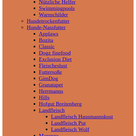
Nützliche Helfer
Swimmingpools
Warnschilder
Hundetrockenfutter
Hunde-Nassfutter
Applaws
Bozita
Classic
Dogz finefood
Exclusion Diet
Fleischeslust
Futtersoße
GimDog
Granatapet
Herrmanns
Hills
Hofgut Breitenberg
Landfleisch
Landfleisch Hausmannskost
Landfleisch Pur
Landfleisch Wolf
Marengo