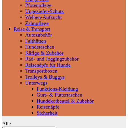
Pfotenpflege
Ungeziefer-Schutz
Welpen-Aufzucht
Zahnpflege
Reise & Transport
Autozubehör
Falthütten
Hundetaschen
Käfige & Zubehör
Rad- und Joggingzubehör
Reisenäpfe für Hunde
Transportboxen
Trolleys & Buggys
Unterwegs
Funktions-Kleidung
Gurt- & Futtertaschen
Hundekotbeutel & Zubehör
Reisenäpfe
Sicherheit
Alle