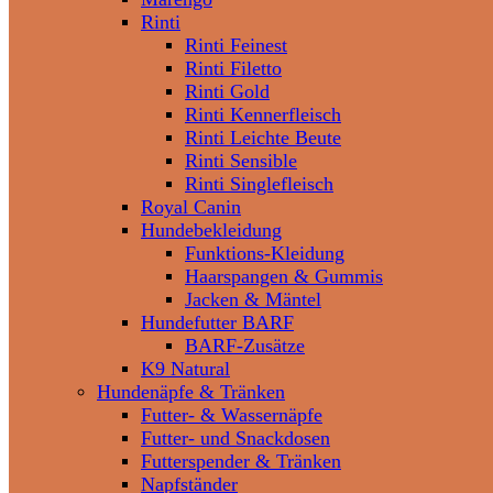
Rinti
Rinti Feinest
Rinti Filetto
Rinti Gold
Rinti Kennerfleisch
Rinti Leichte Beute
Rinti Sensible
Rinti Singlefleisch
Royal Canin
Hundebekleidung
Funktions-Kleidung
Haarspangen & Gummis
Jacken & Mäntel
Hundefutter BARF
BARF-Zusätze
K9 Natural
Hundenäpfe & Tränken
Futter- & Wassernäpfe
Futter- und Snackdosen
Futterspender & Tränken
Napfständer