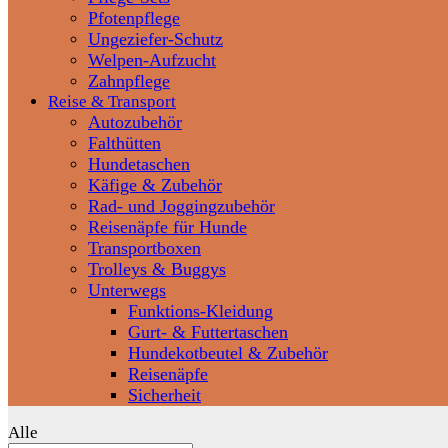
Pfotenpflege
Ungeziefer-Schutz
Welpen-Aufzucht
Zahnpflege
Reise & Transport
Autozubehör
Falthütten
Hundetaschen
Käfige & Zubehör
Rad- und Joggingzubehör
Reisenäpfe für Hunde
Transportboxen
Trolleys & Buggys
Unterwegs
Funktions-Kleidung
Gurt- & Futtertaschen
Hundekotbeutel & Zubehör
Reisenäpfe
Sicherheit
Alle