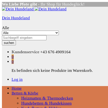
Wo Liebe Pfote gibt
- Ihr Shop für Hundeglück!
Dein Hundeland
Alle
suchen
Kundenservice
+43 676 4909164
0
0
Es befinden sich keine Produkte im Warenkorb.
Log in
Home
Betten & Körbe
Heizmatten & Thermodecken
Hundebetten & Hundekissen