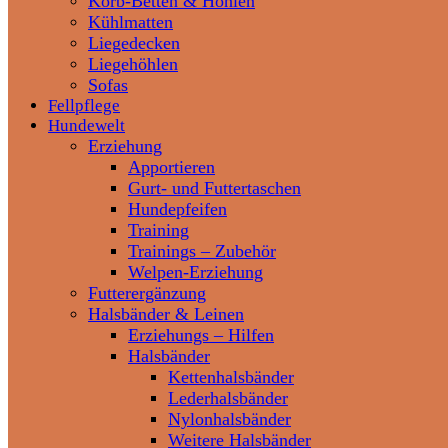
Korb-Betten & Höhlen
Kühlmatten
Liegedecken
Liegehöhlen
Sofas
Fellpflege
Hundewelt
Erziehung
Apportieren
Gurt- und Futtertaschen
Hundepfeifen
Training
Trainings – Zubehör
Welpen-Erziehung
Futterergänzung
Halsbänder & Leinen
Erziehungs – Hilfen
Halsbänder
Kettenhalsbänder
Lederhalsbänder
Nylonhalsbänder
Weitere Halsbänder