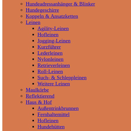
Hundeadressanhänger & Blinker
Hundegeschirre
Koppeln & Ansatzketten
Leinen
Agility-Leinen
Hofleinen
Jogging-Leinen
Kurzführer
Lederleinen
Nylonleinen
Retrieverleinen
Roll-Leinen
Such- & Schleppleinen
Weitere Leinen
Maulkörbe
Reflektierend
Haus & Hof
Außentrinkbrunnen
Fernhaltemittel
Hofleinen
Hundehütten