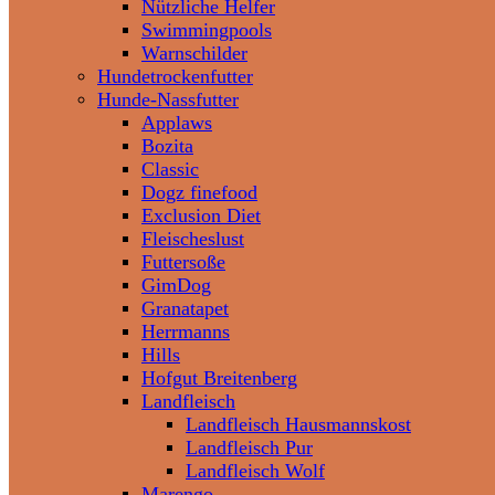
Nützliche Helfer
Swimmingpools
Warnschilder
Hundetrockenfutter
Hunde-Nassfutter
Applaws
Bozita
Classic
Dogz finefood
Exclusion Diet
Fleischeslust
Futtersoße
GimDog
Granatapet
Herrmanns
Hills
Hofgut Breitenberg
Landfleisch
Landfleisch Hausmannskost
Landfleisch Pur
Landfleisch Wolf
Marengo