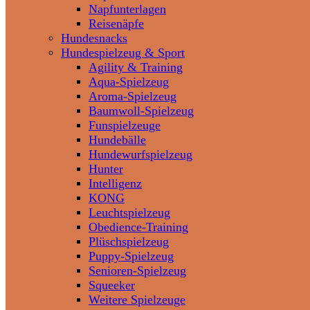
Napfunterlagen
Reisenäpfe
Hundesnacks
Hundespielzeug & Sport
Agility & Training
Aqua-Spielzeug
Aroma-Spielzeug
Baumwoll-Spielzeug
Funspielzeuge
Hundebälle
Hundewurfspielzeug
Hunter
Intelligenz
KONG
Leuchtspielzeug
Obedience-Training
Plüschspielzeug
Puppy-Spielzeug
Senioren-Spielzeug
Squeeker
Weitere Spielzeuge