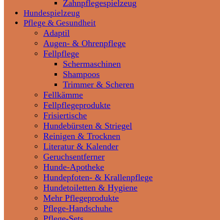
Zahnpflegespielzeug
Hundespielzeug
Pflege & Gesundheit
Adaptil
Augen- & Ohrenpflege
Fellpflege
Schermaschinen
Shampoos
Trimmer & Scheren
Fellkämme
Fellpflegeprodukte
Frisiertische
Hundebürsten & Striegel
Reinigen & Trocknen
Literatur & Kalender
Geruchsentferner
Hunde-Apotheke
Hundepfoten- & Krallenpflege
Hundetoiletten & Hygiene
Mehr Pflegeprodukte
Pflege-Handschuhe
Pflege-Sets