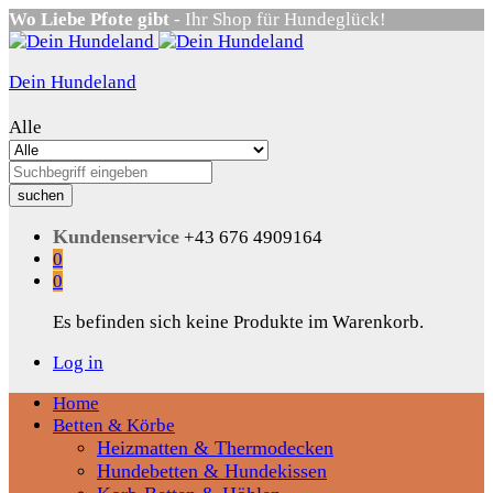
Wo Liebe Pfote gibt
- Ihr Shop für Hundeglück!
Dein Hundeland
Alle
suchen
Kundenservice
+43 676 4909164
0
0
Es befinden sich keine Produkte im Warenkorb.
Log in
Home
Betten & Körbe
Heizmatten & Thermodecken
Hundebetten & Hundekissen