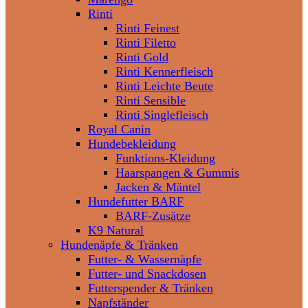
Rinti
Rinti Feinest
Rinti Filetto
Rinti Gold
Rinti Kennerfleisch
Rinti Leichte Beute
Rinti Sensible
Rinti Singlefleisch
Royal Canin
Hundebekleidung
Funktions-Kleidung
Haarspangen & Gummis
Jacken & Mäntel
Hundefutter BARF
BARF-Zusätze
K9 Natural
Hundenäpfe & Tränken
Futter- & Wassernäpfe
Futter- und Snackdosen
Futterspender & Tränken
Napfständer