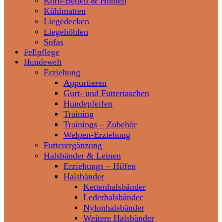
Korb-Betten & Höhlen
Kühlmatten
Liegedecken
Liegehöhlen
Sofas
Fellpflege
Hundewelt
Erziehung
Apportieren
Gurt- und Futtertaschen
Hundepfeifen
Training
Trainings – Zubehör
Welpen-Erziehung
Futterergänzung
Halsbänder & Leinen
Erziehungs – Hilfen
Halsbänder
Kettenhalsbänder
Lederhalsbänder
Nylonhalsbänder
Weitere Halsbänder