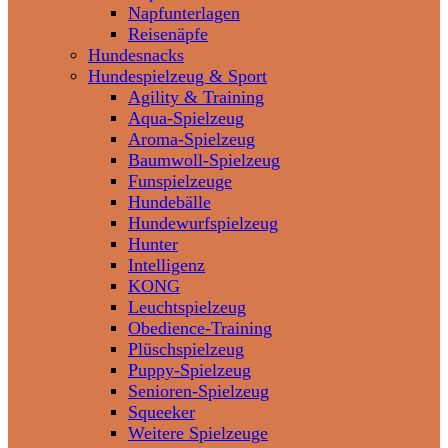
Napfunterlagen
Reisenäpfe
Hundesnacks
Hundespielzeug & Sport
Agility & Training
Aqua-Spielzeug
Aroma-Spielzeug
Baumwoll-Spielzeug
Funspielzeuge
Hundebälle
Hundewurfspielzeug
Hunter
Intelligenz
KONG
Leuchtspielzeug
Obedience-Training
Plüschspielzeug
Puppy-Spielzeug
Senioren-Spielzeug
Squeeker
Weitere Spielzeuge