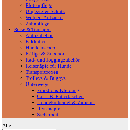
Pfotenpflege
Ungeziefer-Schutz
Welpen-Aufzucht
Zahnpflege
Reise & Transport
Autozubehör
Falthütten
Hundetaschen
Käfige & Zubehör
Rad- und Joggingzubehör
Reisenäpfe für Hunde
Transportboxen
Trolleys & Buggys
Unterwegs
Funktions-Kleidung
Gurt- & Futtertaschen
Hundekotbeutel & Zubehör
Reisenäpfe
Sicherheit
Alle