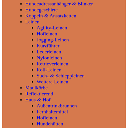
Hundeadressanhänger & Blinker
Hundegeschirre
Koppeln & Ansatzketten
Leinen
Agility-Leinen
Hofleinen
Jogging-Leinen
Kurzführer
Lederleinen
Nylonleinen
Retrieverleinen
Roll-Leinen
Such- & Schleppleinen
Weitere Leinen
Maulkörbe
Reflektierend
Haus & Hof
Außentrinkbrunnen
Fernhaltemittel
Hofleinen
Hundehütten