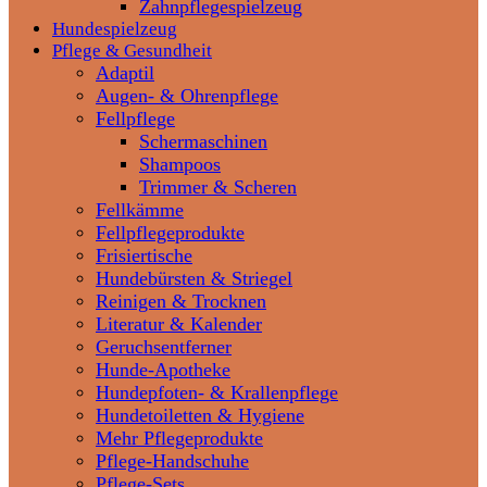
Zahnpflegespielzeug
Hundespielzeug
Pflege & Gesundheit
Adaptil
Augen- & Ohrenpflege
Fellpflege
Schermaschinen
Shampoos
Trimmer & Scheren
Fellkämme
Fellpflegeprodukte
Frisiertische
Hundebürsten & Striegel
Reinigen & Trocknen
Literatur & Kalender
Geruchsentferner
Hunde-Apotheke
Hundepfoten- & Krallenpflege
Hundetoiletten & Hygiene
Mehr Pflegeprodukte
Pflege-Handschuhe
Pflege-Sets