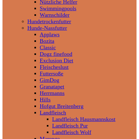
Nützliche Helfer
Swimmingpools
Warnschilder
Hundetrockenfutter
Hunde-Nassfutter
Applaws
Bozita
Classic
Dogz finefood
Exclusion Diet
Fleischeslust
Futtersoße
GimDog
Granatapet
Herrmanns
Hills
Hofgut Breitenberg
Landfleisch
Landfleisch Hausmannskost
Landfleisch Pur
Landfleisch Wolf
Marengo