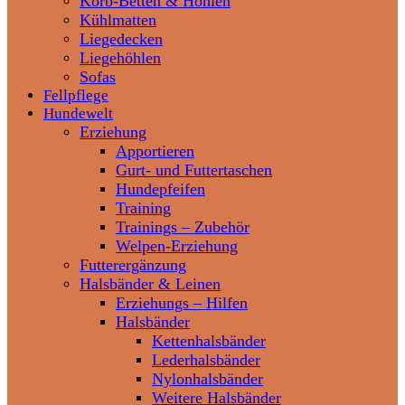
Korb-Betten & Höhlen
Kühlmatten
Liegedecken
Liegehöhlen
Sofas
Fellpflege
Hundewelt
Erziehung
Apportieren
Gurt- und Futtertaschen
Hundepfeifen
Training
Trainings – Zubehör
Welpen-Erziehung
Futterergänzung
Halsbänder & Leinen
Erziehungs – Hilfen
Halsbänder
Kettenhalsbänder
Lederhalsbänder
Nylonhalsbänder
Weitere Halsbänder