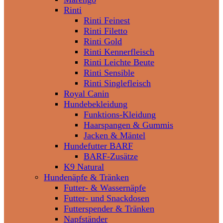
Rinti
Rinti Feinest
Rinti Filetto
Rinti Gold
Rinti Kennerfleisch
Rinti Leichte Beute
Rinti Sensible
Rinti Singlefleisch
Royal Canin
Hundebekleidung
Funktions-Kleidung
Haarspangen & Gummis
Jacken & Mäntel
Hundefutter BARF
BARF-Zusätze
K9 Natural
Hundenäpfe & Tränken
Futter- & Wassernäpfe
Futter- und Snackdosen
Futterspender & Tränken
Napfständer