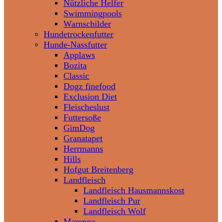
Nützliche Helfer
Swimmingpools
Warnschilder
Hundetrockenfutter
Hunde-Nassfutter
Applaws
Bozita
Classic
Dogz finefood
Exclusion Diet
Fleischeslust
Futtersoße
GimDog
Granatapet
Herrmanns
Hills
Hofgut Breitenberg
Landfleisch
Landfleisch Hausmannskost
Landfleisch Pur
Landfleisch Wolf
Marengo