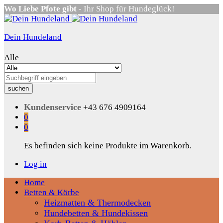
Wo Liebe Pfote gibt
- Ihr Shop für Hundeglück!
Dein Hundeland
Alle
suchen
Kundenservice
+43 676 4909164
0
0
Es befinden sich keine Produkte im Warenkorb.
Log in
Home
Betten & Körbe
Heizmatten & Thermodecken
Hundebetten & Hundekissen