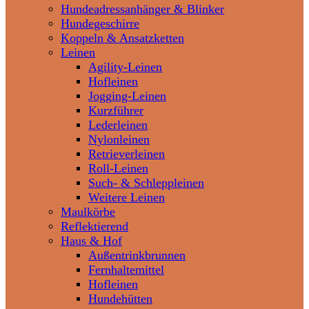
Hundeadressanhänger & Blinker
Hundegeschirre
Koppeln & Ansatzketten
Leinen
Agility-Leinen
Hofleinen
Jogging-Leinen
Kurzführer
Lederleinen
Nylonleinen
Retrieverleinen
Roll-Leinen
Such- & Schleppleinen
Weitere Leinen
Maulkörbe
Reflektierend
Haus & Hof
Außentrinkbrunnen
Fernhaltemittel
Hofleinen
Hundehütten