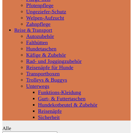
Pfotenpflege
Ungeziefer-Schutz
Welpen-Aufzucht
Zahnpflege
Reise & Transport
Autozubehör
Falthütten
Hundetaschen
Käfige & Zubehör
Rad- und Joggingzubehör
Reisenäpfe für Hunde
Transportboxen
Trolleys & Buggys
Unterwegs
Funktions-Kleidung
Gurt- & Futtertaschen
Hundekotbeutel & Zubehör
Reisenäpfe
Sicherheit
Alle