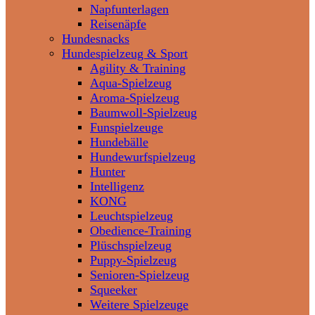
Napfunterlagen
Reisenäpfe
Hundesnacks
Hundespielzeug & Sport
Agility & Training
Aqua-Spielzeug
Aroma-Spielzeug
Baumwoll-Spielzeug
Funspielzeuge
Hundebälle
Hundewurfspielzeug
Hunter
Intelligenz
KONG
Leuchtspielzeug
Obedience-Training
Plüschspielzeug
Puppy-Spielzeug
Senioren-Spielzeug
Squeeker
Weitere Spielzeuge